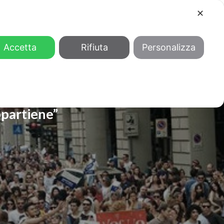
✕
COOL
GENDER
CHI SIAMO
Accetta
Rifiuta
Personalizza
appartiene”