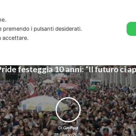
🛒 GENDER SHOP
STORIE
one.
ie premendo i pulsanti desiderati.
a accettare.
Pride festeggia 10 anni: “Il futuro ci 
Di
GayPost
23 Giugno 2016