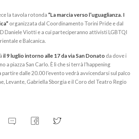
vece la tavola rotonda
“La marcia verso l’uguaglianza. I
ica”
organizzata dal Coordinamento Torini Pride e dal
Daniele Viotti e a cui parteciperanno attivisti LGBTQI
rientale e Balcanica.
rà
il 9 luglio intorno alle 17 da via San Donato
da dove i
o a piazza San Carlo. È lì che si terrà l’happening
 a partire dalle 20.00 l’evento vedrà avvicendarsi sul palco
e, Levante, Gabriella Sborgia e il Coro del Teatro Regio