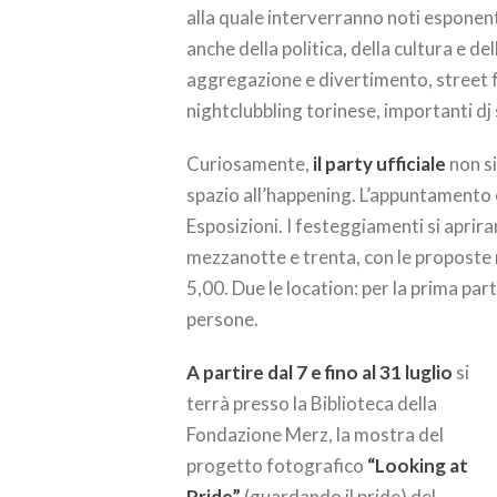
alla quale interverranno noti esponenti
anche della politica, della cultura e 
aggregazione e divertimento, street fo
nightclubbling torinese, importanti dj
Curiosamente,
il party ufficiale
non si
spazio all’happening. L’appuntamento
Esposizioni. I festeggiamenti si aprir
mezzanotte e trenta, con le proposte mu
5,00. Due le location: per la prima pa
persone.
A partire dal 7 e fino al 31 luglio
si
terrà presso la Biblioteca della
Fondazione Merz, la mostra del
progetto fotografico
“Looking at
Pride”
(guardando il pride) del