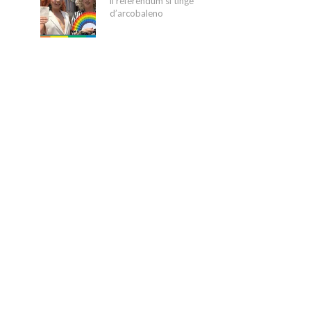
il referendum si tinge
d’arcobaleno