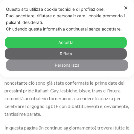
✕
Questo sito utilizza cookie tecnici e di profilazione.
Puoi accettare, rifiutare o personalizzare i cookie premendo i
pulsanti desiderati.
Chiudendo questa informativa continuerai senza accettare.
Accetta
Rifiuta
Personalizza
Mancano ancora diversi mesi all’
Onda Pride 2020
,
nonostante ciò sono già state confermate le prime date dei
prossimi pride italiani. Gay, lesbiche, bisex, trans e l’intera
comunità arcobaleno torneranno a scendere in piazza per
celebrare l’orgoglio Lgbt+ con dibattiti, eventi e, ovviamente,
tantissime parate.
In questa pagina (in continuo aggiornamento) troverai tutte le