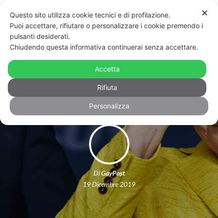
✕
Questo sito utilizza cookie tecnici e di profilazione.
Puoi accettare, rifiutare o personalizzare i cookie premendo i
pulsanti desiderati.
Chiudendo questa informativa continuerai senza accettare.
Terapie riparative: in Germania
Accetta
arriva la legge per vietarle ai minori
Rifiuta
Personalizza
Di
GayPost
19 Dicembre 2019