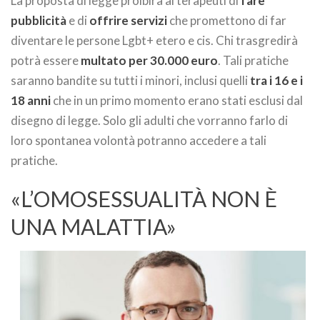
La proposta di legge proibirà ai terapeuti di
fare
pubblicità
e di
offrire servizi
che promettono di far
diventare le persone Lgbt+ etero e cis. Chi trasgredirà
potrà essere
multato per 30.000 euro
. Tali pratiche
saranno bandite su tutti i minori, inclusi quelli
tra i 16 e i
18 anni
che in un primo momento erano stati esclusi dal
disegno di legge. Solo gli adulti che vorranno farlo di
loro spontanea volontà potranno accedere a tali
pratiche.
«L’OMOSESSUALITÀ NON È
UNA MALATTIA»