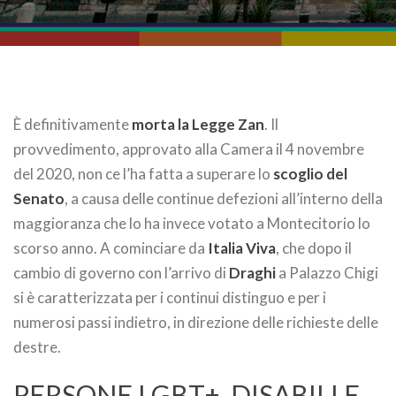
È definitivamente
morta la Legge Zan
. Il
provvedimento, approvato alla Camera il 4 novembre
del 2020, non ce l’ha fatta a superare lo
scoglio del
Senato
, a causa delle continue defezioni all’interno della
maggioranza che lo ha invece votato a Montecitorio lo
scorso anno. A cominciare da
Italia Viva
, che dopo il
cambio di governo con l’arrivo di
Draghi
a Palazzo Chigi
si è caratterizzata per i continui distinguo e per i
numerosi passi indietro, in direzione delle richieste delle
destre.
PERSONE LGBT+, DISABILI E