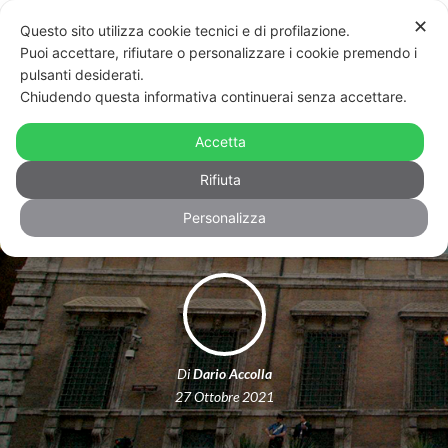
✕
Questo sito utilizza cookie tecnici e di profilazione.
Puoi accettare, rifiutare o personalizzare i cookie premendo i
pulsanti desiderati.
Chiudendo questa informativa continuerai senza accettare.
Tagliola sulla Legge Zan, il Senato
decide di non tutelare le persone
Accetta
Lgbt+
Rifiuta
Personalizza
Di
Dario Accolla
27 Ottobre 2021