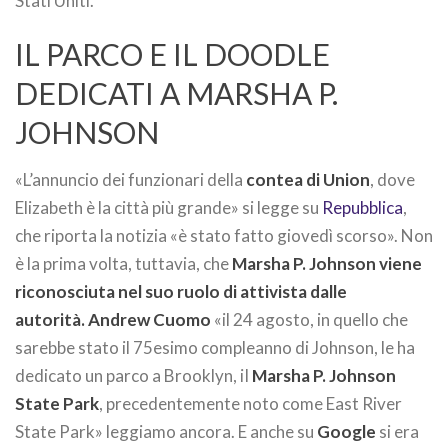
Stati Uniti.
IL PARCO E IL DOODLE
DEDICATI A MARSHA P.
JOHNSON
«L’annuncio dei funzionari della
contea di Union
, dove
Elizabeth è la città più grande» si legge su
Repubblica
,
che riporta la notizia «è stato fatto giovedì scorso». Non
è la prima volta, tuttavia, che
Marsha P. Johnson viene
riconosciuta nel suo ruolo di attivista dalle
autorità.
Andrew Cuomo
«il 24 agosto, in quello che
sarebbe stato il 75esimo compleanno di Johnson, le ha
dedicato un parco a Brooklyn, iI
Marsha P. Johnson
State Park
, precedentemente noto come East River
State Park» leggiamo ancora. E anche su
Google
si era