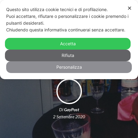
✕
Questo sito utilizza cookie tecnici e di profilazione.
Puoi accettare, rifiutare o personalizzare i cookie premendo i
pulsanti desiderati.
Chiudendo questa informativa continuerai senza accettare.
La statua Marsha P. Johnson sostuirà
Accetta
quella di Cristoforo Colombo
Rifiuta
Personalizza
Di
GayPost
2 Settembre 2020