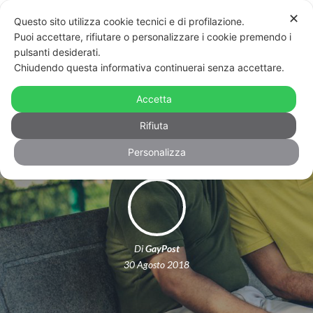
✕
Questo sito utilizza cookie tecnici e di profilazione.
Puoi accettare, rifiutare o personalizzare i cookie premendo i
pulsanti desiderati.
Chiudendo questa informativa continuerai senza accettare.
Gli psichiatri italiani ribadiscono:
Accetta
essere gay non è una malattia
Rifiuta
Personalizza
Di
GayPost
30 Agosto 2018