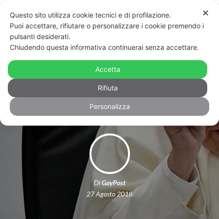
✕
Questo sito utilizza cookie tecnici e di profilazione.
Puoi accettare, rifiutare o personalizzare i cookie premendo i
pulsanti desiderati.
Chiudendo questa informativa continuerai senza accettare.
Per Bergoglio un figlio gay non si
caccia di casa ma si porta dallo
Accetta
psichiatra
Rifiuta
Personalizza
Di
GayPost
27 Agosto 2018