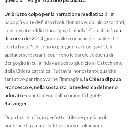
quello di rivolgersi ad uno psichiatra
.
Un brutto colpo per la narrazione mediatica
di un
papa più volte definito rivoluzionario e, dai più azzardati,
considerato addirittura “gay-friendly”. Complice fu
un
discorso del 2013
giunto alle cronache giornalistiche
con la frase “Chi sono io per giudicare un gay?”. Gli
applausi scroscianti coprirono le parole seguenti di
Bergoglio in cui affidava questo giudizio al Catechismo
della Chiesa cattolica. Tuttavia, nonostante qualche
tentativo per rinnovarne l’immagine,
la Chiesa di papa
Francesco è, nella sostanza, la medesima del meno
adorato
-quantomeno dalla comunità Lgbt+-
Ratzinger
.
Dopo lo schiaffo, in perfetto stile bergogliano il
pontefice ha ammorbidito i toni sottolineando