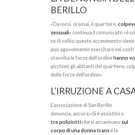
BERILLO
«Da mesi, oramai, il quartiere,
colpevo
sessuali
» continua il comunicato «è so
se di solito questo accanimento viene
può agevolmente esercitare nei confron
stavolta le forze dell’ordine
hanno vo
picchiati gli abitanti del quartiere, co
delle forze dell’ordine».
L’IRRUZIONE A CAS
L’associazione di San Berillo
denuncia, ancora:«Si è assistito a
tre poliziotti
che si accanivano
sul
corpo di una donna trans
e la