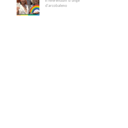
il referendum si tinge
d’arcobaleno