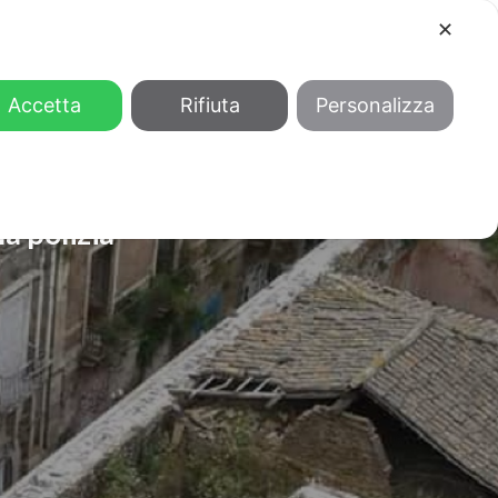
✕
COOL
GENDER
CHI SIAMO
Accetta
Rifiuta
Personalizza
a polizia