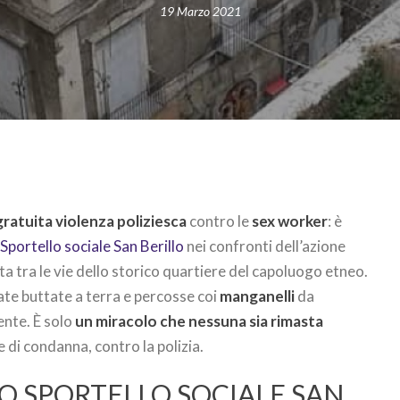
19 Marzo 2021
ratuita violenza poliziesca
contro le
sex worker
: è
e
Sportello sociale San Berillo
nei confronti dell’azione
olta tra le vie dello storico quartiere del capoluogo etneo.
ate buttate a terra e percosse coi
manganelli
da
nte. È solo
un miracolo che nessuna sia rimasta
e di condanna, contro la polizia.
O SPORTELLO SOCIALE SAN