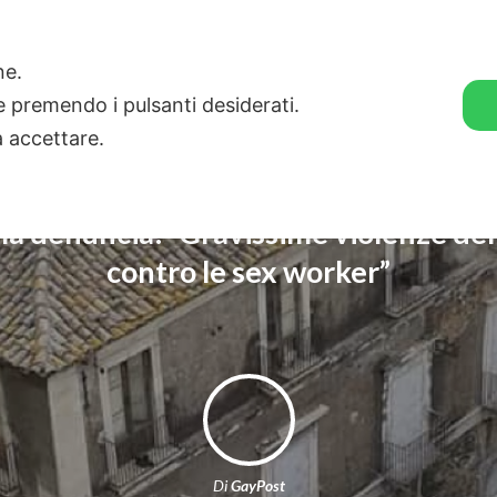
🛒 GENDER SHOP
STORIE
one.
ie premendo i pulsanti desiderati.
a accettare.
 la denuncia: “Gravissime violenze dell
contro le sex worker”
Di
GayPost