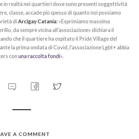
e in realtà nei quartieri dove sono presenti soggettività
ere, classe, accade più spesso di quanto noi possiamo
arietà di
Arcigay Catania
: «Esprimiamo massima
rillo, da sempre vicina all’associazione» dichiara il
ando che il quartiere ha ospitato il Pride Village del
nte la prima ondata di Covid, l’associazione Lgbt+ abbia
kers con
una raccolta fondi
».
EAVE A COMMENT