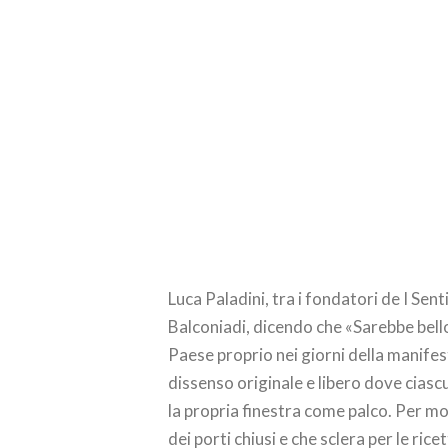
Luca Paladini, tra i fondatori de I Sen
Balconiadi, dicendo che «Sarebbe bello
Paese proprio nei giorni della manife
dissenso originale e libero dove ciascu
la propria finestra come palco. Per mo
dei porti chiusi e che sclera per le ricet