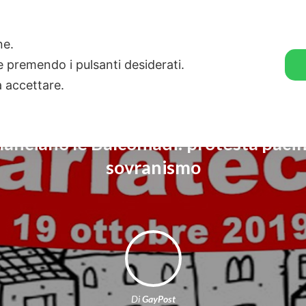
🛒 GENDER SHOP
STORIE
one.
ie premendo i pulsanti desiderati.
a accettare.
i lanciano le Balconiadi: protesta pacifi
sovranismo
Di
GayPost