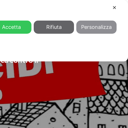
✕
COOL
GENDER
CHI SIAMO
Accetta
Rifiuta
Personalizza
ca contro il