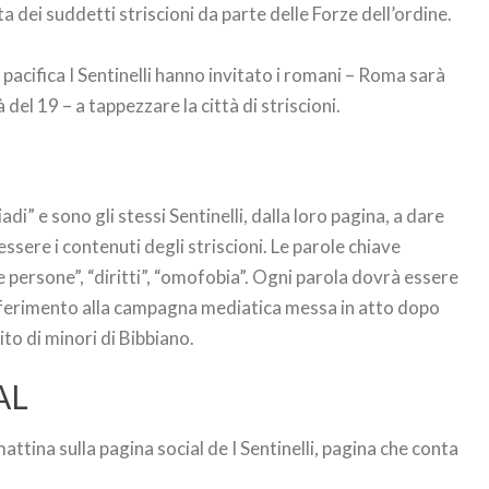
 dei suddetti striscioni da parte delle Forze dell’ordine.
pacifica I Sentinelli hanno invitato i romani – Roma sarà
del 19 – a tappezzare la città di striscioni.
adi” e sono gli stessi Sentinelli, dalla loro pagina, a dare
ssere i contenuti degli striscioni. Le parole chiave
e persone”, “diritti”, “omofobia”. Ogni parola dovrà essere
riferimento alla campagna mediatica messa in atto dopo
cito di minori di Bibbiano.
AL
ttina sulla pagina social de I Sentinelli, pagina che conta