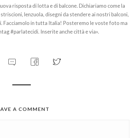
uova risposta di lotta e di balcone. Dichiariamo come la
triscioni, lenzuola, disegni da stendere ai nostri balconi,
i. Facciamolo in tutta Italia! Posteremo le voste foto ma
ag #parlatecidi. Inserite anche città e via».
EAVE A COMMENT