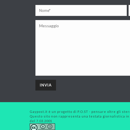
Gaypost.it è un progetto di P.O.ST - pensare oltre gli stero
Questo sito non rappresenta una testata giornalistica in
del 7.03.2001