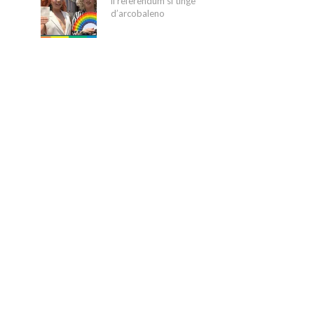
il referendum si tinge
d’arcobaleno