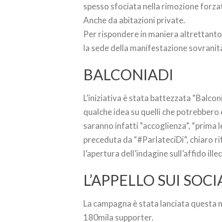
spesso sfociata nella rimozione forzata
Anche da abitazioni private.
Per rispondere in maniera altrettanto 
la sede della manifestazione sovranità 
BALCONIADI
L’iniziativa è stata battezzata “Balconi
qualche idea su quelli che potrebbero e
saranno infatti “accoglienza”, “prima l
preceduta da “#ParlateciDi”, chiaro 
l’apertura dell’indagine sull’affido ille
L’APPELLO SUI SOCI
La campagna è stata lanciata questa ma
180mila supporter.