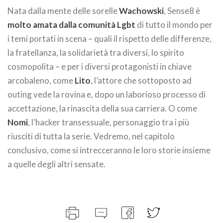
Nata dalla mente delle sorelle
Wachowski
, Sense8 è
molto amata dalla comunità Lgbt
di tutto il mondo per
i temi portati in scena – quali il rispetto delle differenze,
la fratellanza, la solidarietà tra diversi, lo spirito
cosmopolita – e per i diversi protagonisti in chiave
arcobaleno, come
Lito
, l’attore che sottoposto ad
outing vede la rovina e, dopo un laborioso processo di
accettazione, la rinascita della sua carriera. O come
Nomi
, l’hacker transessuale, personaggio tra i più
riusciti di tutta la serie. Vedremo, nel capitolo
conclusivo, come si intrecceranno le loro storie insieme
a quelle degli altri sensate.