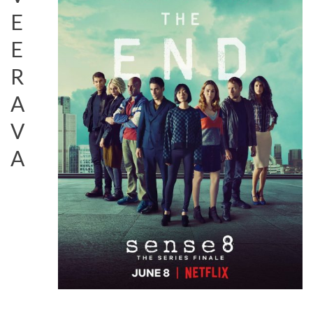
E
E
R
A
V
A