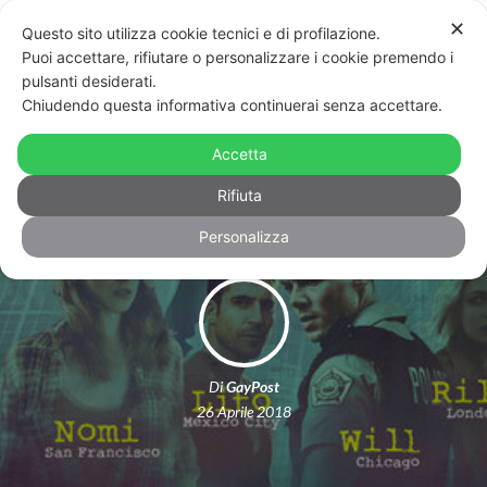
✕
Questo sito utilizza cookie tecnici e di profilazione.
Puoi accettare, rifiutare o personalizzare i cookie premendo i
pulsanti desiderati.
Chiudendo questa informativa continuerai senza accettare.
Sense8, in arrivo l’8 giugno la puntata
Accetta
conclusiva della serie
Rifiuta
Personalizza
Di
GayPost
26 Aprile 2018