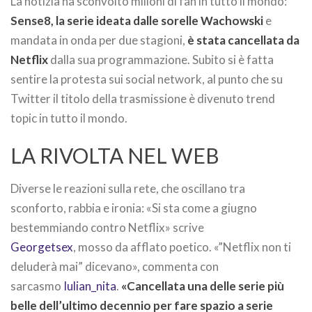
La notizia ha sconvolto milioni di fan in tutto il mondo:
Sense8, la serie ideata dalle sorelle Wachowski
e
mandata in onda per due stagioni,
è stata cancellata da
Netflix
dalla sua programmazione. Subito si è fatta
sentire la protesta sui social network, al punto che su
Twitter il titolo della trasmissione è divenuto trend
topic in tutto il mondo.
LA RIVOLTA NEL WEB
Diverse le reazioni sulla rete, che oscillano tra
sconforto, rabbia e ironia: «Si sta come a giugno
bestemmiando contro Netflix» scrive
Georgetsex
, mosso da afflato poetico. «”Netflix non ti
deluderà mai” dicevano», commenta con
sarcasmo
Iulian_nita
.
«Cancellata una delle serie più
belle dell’ultimo decennio per fare spazio a serie