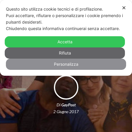
✕
Questo sito utilizza cookie tecnici e di profilazione.
Puoi accettare, rifiutare o personalizzare i cookie premendo i
pulsanti desiderati.
Chiudendo questa informativa continuerai senza accettare.
Netflix cancella Sense8, è rivolta sul
Accetta
web: in poche ore centomila firme
Rifiuta
Personalizza
Di
GayPost
2 Giugno 2017