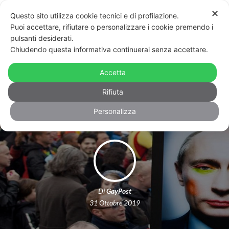
✕
Questo sito utilizza cookie tecnici e di profilazione.
Puoi accettare, rifiutare o personalizzare i cookie premendo i
pulsanti desiderati.
Chiudendo questa informativa continuerai senza accettare.
Russia, secondo uno studio i giovani
rispettano gli omosessuali più del
Accetta
governo
Rifiuta
Personalizza
Di
GayPost
31 Ottobre 2019