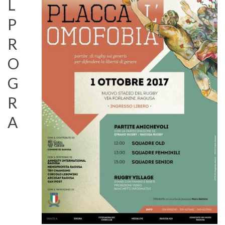
L
P
R
O
G
R
A