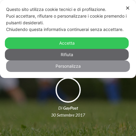
✕
Questo sito utilizza cookie tecnici e di profilazione.
Puoi accettare, rifiutare o personalizzare i cookie premendo i
pulsanti desiderati.
Chiudendo questa informativa continuerai senza accettare.
Rugby: Ragusa scende in campo per
Accetta
dire no all’omofobia
Rifiuta
Personalizza
Di
GayPost
30 Settembre 2017