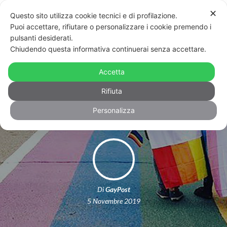
✕
Questo sito utilizza cookie tecnici e di profilazione.
Puoi accettare, rifiutare o personalizzare i cookie premendo i
pulsanti desiderati.
Chiudendo questa informativa continuerai senza accettare.
Rifugiato siriano in Canada fa del
supporto ad altri rifugiati Lgbt+ la
Accetta
sua ragione di vita
Rifiuta
Personalizza
Di
GayPost
5 Novembre 2019