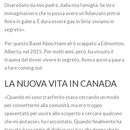
Diseredato da mio padre, dalla mia famiglia. Se loro
immaginassero che io possa avere un fidanzato potrei
finire in galera. È dura essere gay in Siria: viviamo in
segreto».
Per questo Basel Abou Hamrah è scappato a Edmonton,
Alberta, nel 2015. Per molti anni, però, ha vissuto il
trauma del dover vivere in segreto. Aveva ancora paura
a fare coming out.
LA NUOVA VITA IN CANADA
«Quando mi sono trasferito stavo cercando un modo
per connettermi alla comunità, ma ero troppo
spaventato per uscire allo scoperto e cercare qualcuno
che mi aiutasse», ha raccontato. Quando finalmente ha
trovato il coraggio di dichiararsi gay alla donna che lo