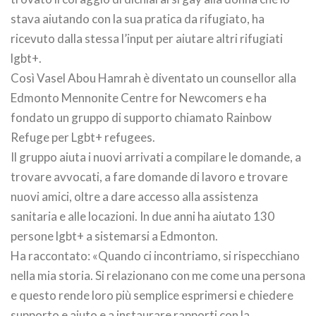
stava aiutando con la sua pratica da rifugiato, ha
ricevuto dalla stessa l’input per aiutare altri rifugiati
lgbt+.
Così Vasel Abou Hamrah è diventato un counsellor alla
Edmonto Mennonite Centre for Newcomers e ha
fondato un gruppo di supporto chiamato Rainbow
Refuge per Lgbt+ refugees.
Il gruppo aiuta i nuovi arrivati a compilare le domande, a
trovare avvocati, a fare domande di lavoro e trovare
nuovi amici, oltre a dare accesso alla assistenza
sanitaria e alle locazioni. In due anni ha aiutato 130
persone lgbt+ a sistemarsi a Edmonton.
Ha raccontato: «Quando ci incontriamo, si rispecchiano
nella mia storia. Si relazionano con me come una persona
e questo rende loro più semplice esprimersi e chiedere
supporto e aiuto e a instaurare rapporti con la