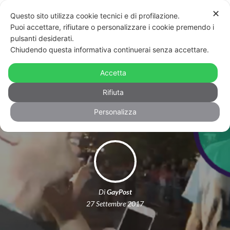
✕
Questo sito utilizza cookie tecnici e di profilazione.
Puoi accettare, rifiutare o personalizzare i cookie premendo i
pulsanti desiderati.
Chiudendo questa informativa continuerai senza accettare.
La proposta di matrimonio del dj al
principe Harry: “Lascerei mio marito
Accetta
per te!”
Rifiuta
Personalizza
Di
GayPost
27 Settembre 2017