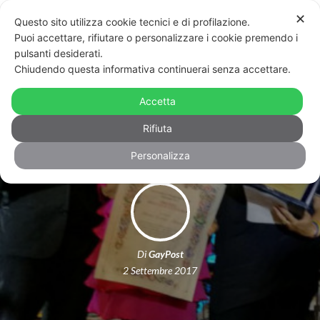
✕
Questo sito utilizza cookie tecnici e di profilazione.
Puoi accettare, rifiutare o personalizzare i cookie premendo i
pulsanti desiderati.
Chiudendo questa informativa continuerai senza accettare.
Premio a Maria Laura Annibali: una
Accetta
vita tra cultura e militanza Lgbt
Rifiuta
Personalizza
Di
GayPost
2 Settembre 2017