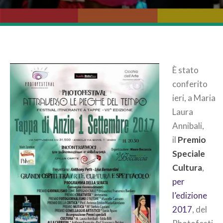
È stato
conferito
ieri, a Maria
Laura
Annibali,
il
Premio
Speciale
Cultura
,
per
l’edizione
2017
, del