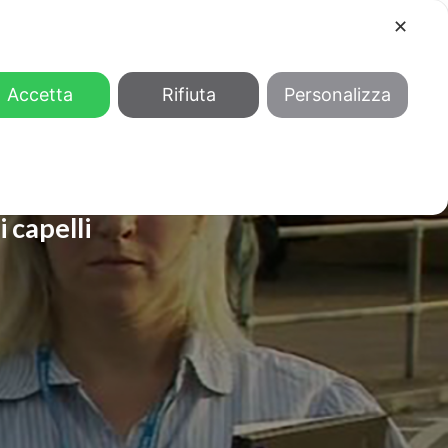
✕
COOL
GENDER
CHI SIAMO
Accetta
Rifiuta
Personalizza
i capelli