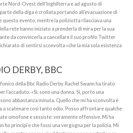
arte Nord-Ovest dell’Inghilterra e ad agosto di
arte della diga è crollata portando all’evacuazione di
 questo evento, mentre la poliziotta rilasciava una
 della rete hanno iniziato a prenderla di mira per la sua
nte da convincerla a cancellare il suo profilo Twitter
hiarato di sentirsi sconvolta «che la mia sola esistenza
DIO DERBY, BBC
iofonico della Bbc Radio Derby Rachel Swann ha tirato
 per l’accaduto. «Sì, sono una donna. Sì, porto una
ì, sono abbastanza minuta. Quello che mi ha sconvolta è
za a scatenare così tanto odio. Posso affrontare qualche
tate omofone e sessiste: veramente offensive. Mi ha
 ho principi e che fossi una vergogna per la polizia. Mi