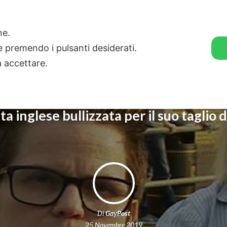
🛒 GENDER SHOP
STORIE
one.
ie premendo i pulsanti desiderati.
a accettare.
ta inglese bullizzata per il suo taglio d
Di
GayPost
25 Novembre 2019