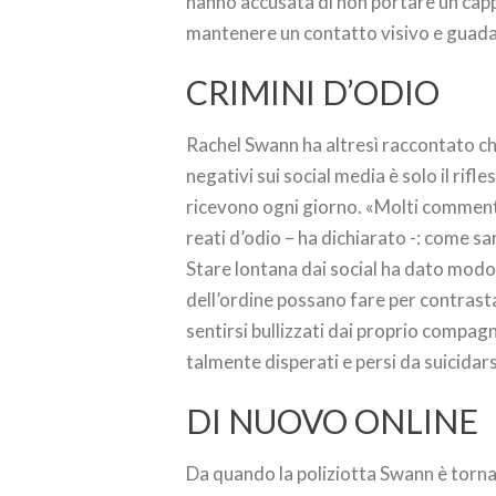
hanno accusata di non portare un capp
mantenere un contatto visivo e guadagn
CRIMINI D’ODIO
Rachel Swann ha altresì raccontato che
negativi sui social media è solo il rif
ricevono ogni giorno. «Molti commenti
reati d’odio – ha dichiarato -: come sar
Stare lontana dai social ha dato modo 
dell’ordine possano fare per contrast
sentirsi bullizzati dai proprio compagn
talmente disperati e persi da suicidars
DI NUOVO ONLINE
Da quando la poliziotta Swann è torna