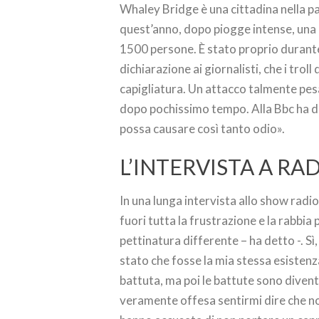
Whaley Bridge è una cittadina nella p
quest’anno, dopo piogge intense, una p
1500 persone. È stato proprio durante
dichiarazione ai giornalisti, che i troll
capigliatura. Un attacco talmente pesa
dopo pochissimo tempo. Alla Bbc ha dic
possa causare così tanto odio».
L’INTERVISTA A RA
In una lunga intervista allo show rad
fuori tutta la frustrazione e la rabbia
pettinatura differente – ha detto -. S
stato che fosse la mia stessa esisten
battuta, ma poi le battute sono diven
veramente offesa sentirmi dire che non