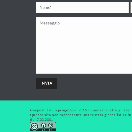
Gaypost.it è un progetto di P.O.ST - pensare oltre gli stero
Questo sito non rappresenta una testata giornalistica in
del 7.03.2001