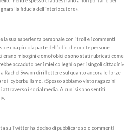
ello, mentre spesso ci addestrano a non portarlo per
arsi la fiducia dell’interlocutore».
 la sua esperienza personale con i troll e i commenti
lesso e una piccola parte dell’odio che molte persone
 erano misogini e omofobici e sono stati rubricati come
ebbe accaduto per i miei colleghi o per i singoli cittadini»
a Rachel Swann di riflettere sul quanto ancora le forze
are il cyberbullismo. «Spesso abbiamo visto ragazzini
i attraverso i social media. Alcuni si sono sentiti
i».
ta su Twitter ha deciso di pubblicare solo commenti