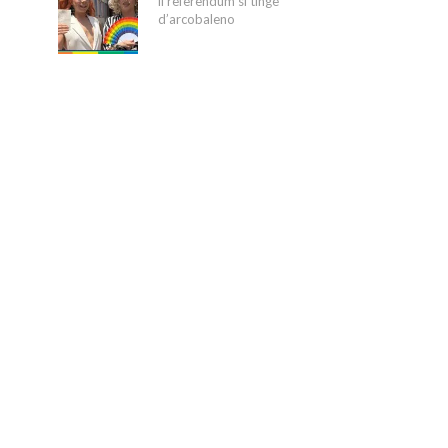
il referendum si tinge
d’arcobaleno