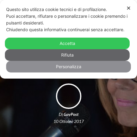
✕
Questo sito utilizza cookie tecnici e di profilazione.
Puoi accettare, rifiutare o personalizzare i cookie premendo i
pulsanti desiderati.
Chiudendo questa informativa continuerai senza accettare.
Piacenza abbandona la lotta alle
discriminazioni: associazioni Lgbt in
Accetta
piazza per protesta
Rifiuta
Personalizza
Di
GayPost
10 Ottobre 2017