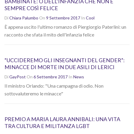
BAMBINATE: O DELL’INFANZIA CHE NON È
SEMPRE COSÌ FELICE
Di
Chiara Palumbo
On
9 Settembre 2017
In
Cool
È appena uscito l'ultimo romanzo di Piergiorgio Paterlini: un
racconto che sfata il mito dell'infanzia felice
“UCCIDEREMO GLI INSEGNANTI DEL GENDER”:
MINACCE DI MORTE IN DUE ASILI DI LERICI
Di
GayPost
On
6 Settembre 2017
In
News
Il ministro Orlando: "Una campagna di odio. Non
sottovaluteremo le minacce"
PREMIO A MARIA LAURA ANNIBALI: UNA VITA
TRA CULTURA E MILITANZA LGBT