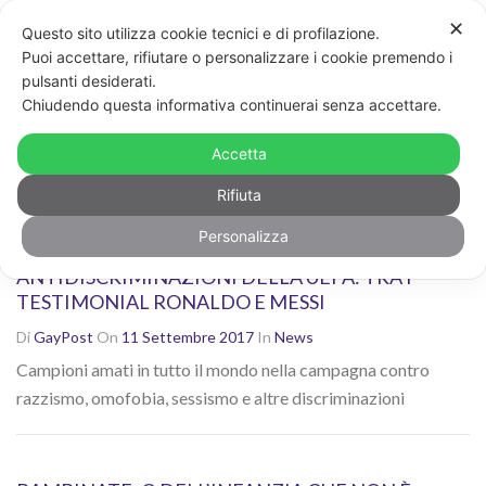
✕
Questo sito utilizza cookie tecnici e di profilazione.
Non sei contento dei risultati? Cerca di nuovo con altre
Puoi accettare, rifiutare o personalizzare i cookie premendo i
parole chiave
pulsanti desiderati.
CERCA
Chiudendo questa informativa continuerai senza accettare.
Ricerca risultati per: "omofobia"
Accetta
Rifiuta
Personalizza
#EQUALGAME, LA CAMPAGNA
ANTIDISCRIMINAZIONI DELLA UEFA: TRA I
TESTIMONIAL RONALDO E MESSI
Di
GayPost
On
11 Settembre 2017
In
News
Campioni amati in tutto il mondo nella campagna contro
razzismo, omofobia, sessismo e altre discriminazioni