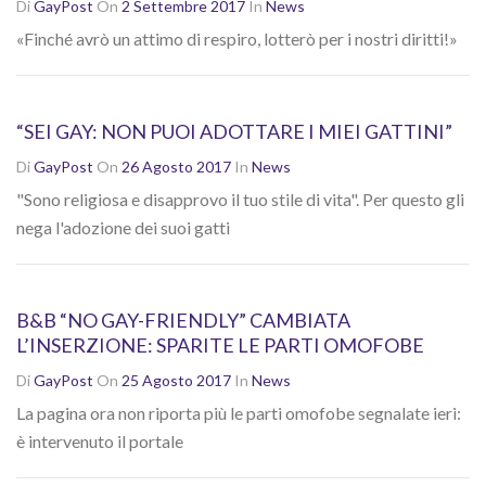
Di
GayPost
On
2 Settembre 2017
In
News
«Finché avrò un attimo di respiro, lotterò per i nostri diritti!»
“SEI GAY: NON PUOI ADOTTARE I MIEI GATTINI”
Di
GayPost
On
26 Agosto 2017
In
News
"Sono religiosa e disapprovo il tuo stile di vita". Per questo gli
nega l'adozione dei suoi gatti
B&B “NO GAY-FRIENDLY” CAMBIATA
L’INSERZIONE: SPARITE LE PARTI OMOFOBE
Di
GayPost
On
25 Agosto 2017
In
News
La pagina ora non riporta più le parti omofobe segnalate ieri:
è intervenuto il portale