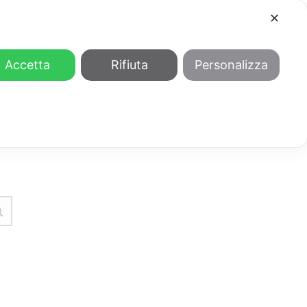
✕
COOL
GENDER
CHI SIAMO
Accetta
Rifiuta
Personalizza