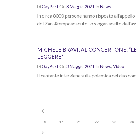
Di
GayPost
On
8 Maggio 2021
In
News
In circa 8000 persone hanno risposto all’appello d
ddl Zan. #temposcaduto, lo slogan scelto dall’ass
MICHELE BRAVI, AL CONCERTONE: “L
LEGGERE”
Di
GayPost
On
3 Maggio 2021
In
News
,
Video
Il cantante interviene sulla polemica del duo co
8
16
21
22
23
24