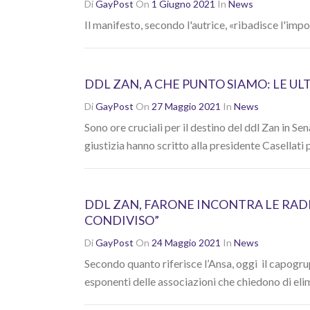
Di
GayPost
On
1 Giugno 2021
In
News
Il manifesto, secondo l'autrice, «ribadisce l'imp
DDL ZAN, A CHE PUNTO SIAMO: LE UL
Di
GayPost
On
27 Maggio 2021
In
News
Sono ore cruciali per il destino del ddl Zan in S
giustizia hanno scritto alla presidente Casellati p
DDL ZAN, FARONE INCONTRA LE RAD
CONDIVISO”
Di
GayPost
On
24 Maggio 2021
In
News
Secondo quanto riferisce l’Ansa, oggi il capogru
esponenti delle associazioni che chiedono di elimin