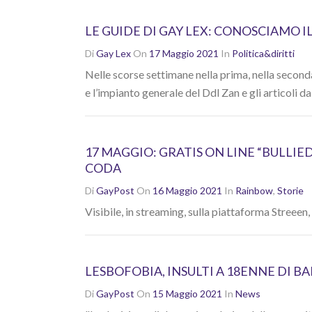
LE GUIDE DI GAY LEX: CONOSCIAMO I
Di
Gay Lex
On
17 Maggio 2021
In
Politica&diritti
Nelle scorse settimane nella prima, nella second
e l’impianto generale del Ddl Zan e gli articoli da 1
17 MAGGIO: GRATIS ON LINE “BULLIED
CODA
Di
GayPost
On
16 Maggio 2021
In
Rainbow
,
Storie
Visibile, in streaming, sulla piattaforma Streeen,
LESBOFOBIA, INSULTI A 18ENNE DI BA
Di
GayPost
On
15 Maggio 2021
In
News