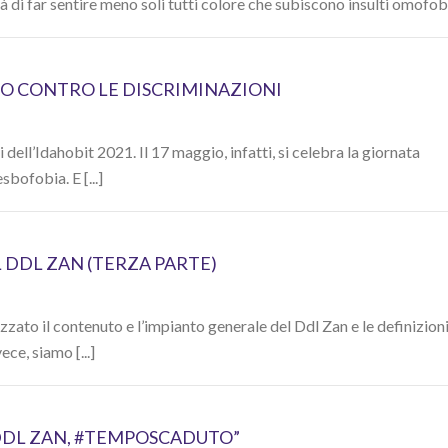
à di far sentire meno soli tutti colore che subiscono insulti omofobi
O CONTRO LE DISCRIMINAZIONI
dell’Idahobit 2021. Il 17 maggio, infatti, si celebra la giornata
sbofobia. E [...]
L DDL ZAN (TERZA PARTE)
ato il contenuto e l’impianto generale del Ddl Zan e le definizioni
ece, siamo [...]
 “DDL ZAN, #TEMPOSCADUTO”