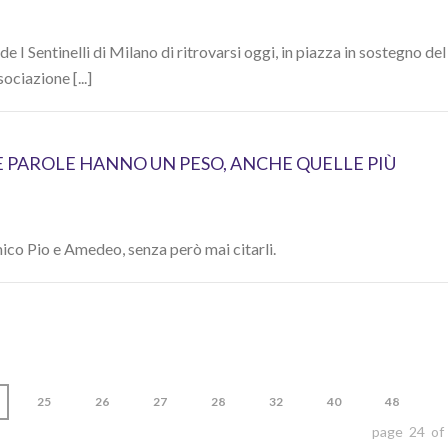
e I Sentinelli di Milano di ritrovarsi oggi, in piazza in sostegno del
ociazione [...]
E PAROLE HANNO UN PESO, ANCHE QUELLE PIÙ
mico Pio e Amedeo, senza però mai citarli.
25
26
27
28
32
40
48
page 24 of