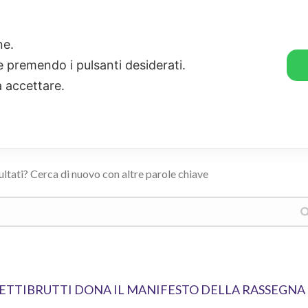
🛒 GENDER SHOP
STORIE
one.
ie premendo i pulsanti desiderati.
a accettare.
ultati? Cerca di nuovo con altre parole chiave
UMETTIBRUTTI DONA IL MANIFESTO DELLA RASSEGNA