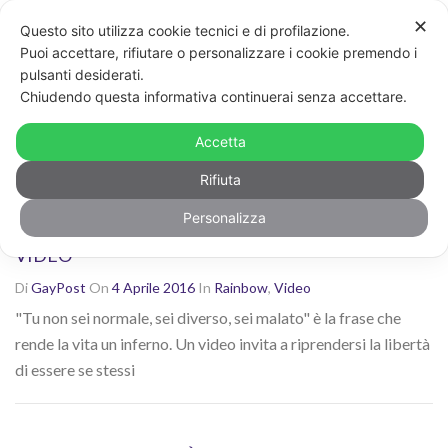
✕
Questo sito utilizza cookie tecnici e di profilazione.
Non sei contento dei risultati? Cerca di nuovo con altre
Puoi accettare, rifiutare o personalizzare i cookie premendo i
parole chiave
pulsanti desiderati.
CERCA
Chiudendo questa informativa continuerai senza accettare.
Ricerca risultati per: "omofobia"
Accetta
Rifiuta
Personalizza
CHI HA DECISO COSA È NORMALE E COSA NO? –
VIDEO
Di
GayPost
On
4 Aprile 2016
In
Rainbow
,
Video
"Tu non sei normale, sei diverso, sei malato" è la frase che
rende la vita un inferno. Un video invita a riprendersi la libertà
di essere se stessi