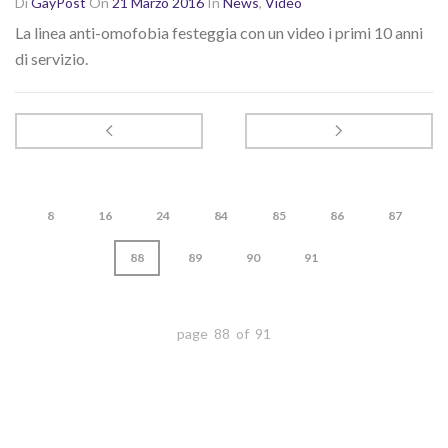
Di
GayPost
On
21 Marzo 2016
In
News
,
Video
La linea anti-omofobia festeggia con un video i primi 10 anni
di servizio.
8
16
24
84
85
86
87
88
89
90
91
page 88 of 91