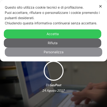
✕
Questo sito utilizza cookie tecnici e di profilazione.
Puoi accettare, rifiutare o personalizzare i cookie premendo i
pulsanti desiderati.
Chiudendo questa informativa continuerai senza accettare.
Shock in Francia: arriva lo spyware
Accetta
per scoprire se tuo figlio è gay
Rifiuta
Personalizza
Di
GayPost
24 Agosto 2017