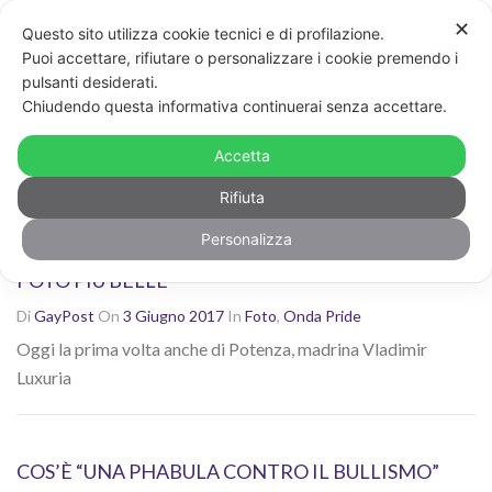
✕
Questo sito utilizza cookie tecnici e di profilazione.
Non sei contento dei risultati? Cerca di nuovo con altre
Puoi accettare, rifiutare o personalizzare i cookie premendo i
parole chiave
pulsanti desiderati.
CERCA
Chiudendo questa informativa continuerai senza accettare.
Ricerca risultati per: "omofobia"
Accetta
Rifiuta
Personalizza
IN 13.000 AL PRIMO PRIDE DI REGGIO EMILIA: LE
FOTO PIÙ BELLE
Di
GayPost
On
3 Giugno 2017
In
Foto
,
Onda Pride
Oggi la prima volta anche di Potenza, madrina Vladimir
Luxuria
COS’È “UNA PHABULA CONTRO IL BULLISMO”