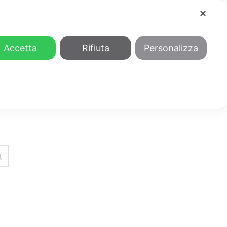
✕
COOL
GENDER
CHI SIAMO
Accetta
Rifiuta
Personalizza