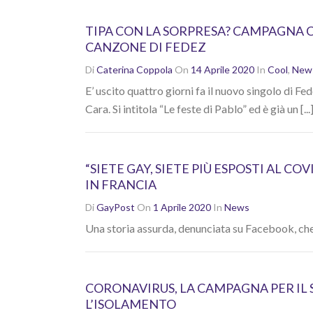
TIPA CON LA SORPRESA? CAMPAGNA 
CANZONE DI FEDEZ
Di
Caterina Coppola
On
14 Aprile 2020
In
Cool
,
New
E’ uscito quattro giorni fa il nuovo singolo di Fe
Cara. Si intitola “Le feste di Pablo” ed è già un [...
“SIETE GAY, SIETE PIÙ ESPOSTI AL C
IN FRANCIA
Di
GayPost
On
1 Aprile 2020
In
News
Una storia assurda, denunciata su Facebook, che
CORONAVIRUS, LA CAMPAGNA PER IL
L’ISOLAMENTO