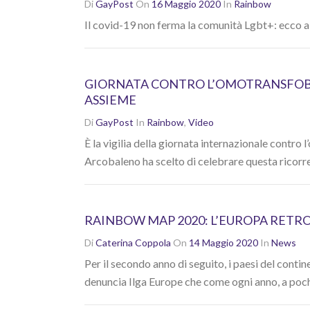
Di
GayPost
On
16 Maggio 2020
In
Rainbow
Il covid-19 non ferma la comunità Lgbt+: ecco a
GIORNATA CONTRO L’OMOTRANSFOBI
ASSIEME
Di
GayPost
In
Rainbow
,
Video
È la vigilia della giornata internazionale contr
Arcobaleno ha scelto di celebrare questa ricorre
RAINBOW MAP 2020: L’EUROPA RETROCE
Di
Caterina Coppola
On
14 Maggio 2020
In
News
Per il secondo anno di seguito, i paesi del contin
denuncia Ilga Europe che come ogni anno, a pochi