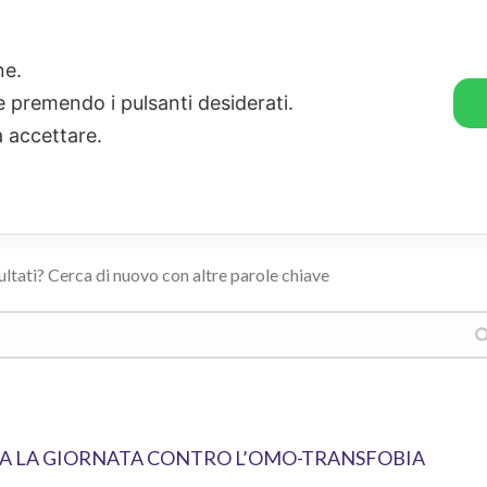
🛒 GENDER SHOP
STORIE
one.
ie premendo i pulsanti desiderati.
a accettare.
ultati? Cerca di nuovo con altre parole chiave
RMA LA GIORNATA CONTRO L’OMO-TRANSFOBIA