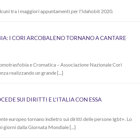
lcuni tra i maggiori appuntamenti per l'Idahobit 2020.
A: I CORI ARCOBALENO TORNANO A CANTARE
o l’omotrasfobia e Cromatica – Associazione Nazionale Cori
nza realizzando un grande [...]
DE SUI DIRITTI E L’ITALIA CON ESSA
ente europeo tornano indietro sui diritti delle persone lgbt+. Lo
 giorni dalla Giornata Mondiale [...]