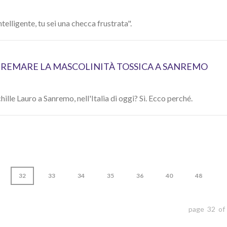
ntelligente, tu sei una checca frustrata".
 TREMARE LA MASCOLINITÀ TOSSICA A SANREMO
hille Lauro a Sanremo, nell'Italia di oggi? Sì. Ecco perché.
32
33
34
35
36
40
48
page 32 of