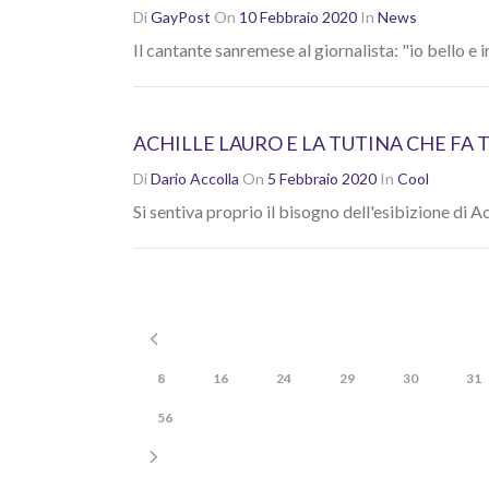
Di
GayPost
On
10 Febbraio 2020
In
News
Il cantante sanremese al giornalista: "io bello e i
ACHILLE LAURO E LA TUTINA CHE FA
Di
Dario Accolla
On
5 Febbraio 2020
In
Cool
Si sentiva proprio il bisogno dell'esibizione di Ac
8
16
24
29
30
31
56