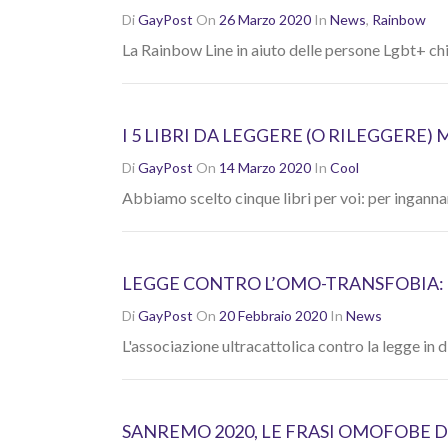
Di
GayPost
On
26 Marzo 2020
In
News
,
Rainbow
La Rainbow Line in aiuto delle persone Lgbt+ chi
I 5 LIBRI DA LEGGERE (O RILEGGER
Di
GayPost
On
14 Marzo 2020
In
Cool
Abbiamo scelto cinque libri per voi: per ingannar 
LEGGE CONTRO L’OMO-TRANSFOBIA: 
Di
GayPost
On
20 Febbraio 2020
In
News
L'associazione ultracattolica contro la legge in
SANREMO 2020, LE FRASI OMOFOBE DI