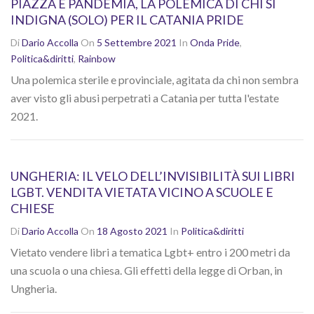
PIAZZA E PANDEMIA, LA POLEMICA DI CHI SI
INDIGNA (SOLO) PER IL CATANIA PRIDE
Di
Dario Accolla
On
5 Settembre 2021
In
Onda Pride
,
Politica&diritti
,
Rainbow
Una polemica sterile e provinciale, agitata da chi non sembra
aver visto gli abusi perpetrati a Catania per tutta l'estate
2021.
UNGHERIA: IL VELO DELL’INVISIBILITÀ SUI LIBRI
LGBT. VENDITA VIETATA VICINO A SCUOLE E
CHIESE
Di
Dario Accolla
On
18 Agosto 2021
In
Politica&diritti
Vietato vendere libri a tematica Lgbt+ entro i 200 metri da
una scuola o una chiesa. Gli effetti della legge di Orban, in
Ungheria.