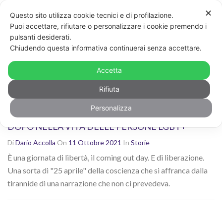
✕
Questo sito utilizza cookie tecnici e di profilazione.
Non sei contento dei risultati? Cerca di nuovo con altre
Puoi accettare, rifiutare o personalizzare i cookie premendo i
parole chiave
pulsanti desiderati.
CERCA
Chiudendo questa informativa continuerai senza accettare.
Ricerca risultati per: "omofobia"
Accetta
Rifiuta
Personalizza
COMING OUT DAY: IL CONFINE TRA PRIMA E
DOPO NELLA VITA DELLE PERSONE LGBT+
Di
Dario Accolla
On
11 Ottobre 2021
In
Storie
È una giornata di libertà, il coming out day. E di liberazione.
Una sorta di "25 aprile" della coscienza che si affranca dalla
tirannide di una narrazione che non ci prevedeva.