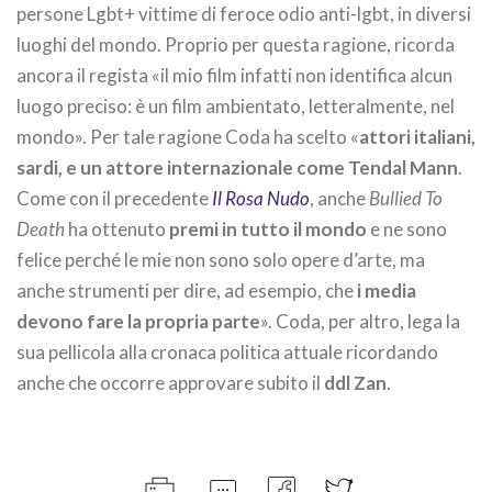
persone Lgbt+ vittime di feroce odio anti-lgbt, in diversi
luoghi del mondo. Proprio per questa ragione, ricorda
ancora il regista «il mio film infatti non identifica alcun
luogo preciso: è un film ambientato, letteralmente, nel
mondo». Per tale ragione Coda ha scelto «
attori italiani,
sardi, e un attore internazionale come Tendal Mann
.
Come con il precedente
Il Rosa Nudo
, anche
Bullied To
Death
ha ottenuto
premi in tutto il mondo
e ne sono
felice perché le mie non sono solo opere d’arte, ma
anche strumenti per dire, ad esempio, che
i media
devono fare la propria parte
». Coda, per altro, lega la
sua pellicola alla cronaca politica attuale ricordando
anche che occorre approvare subito il
ddl Zan
.