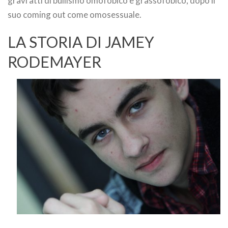
gravi atti di bullismo omofobico e grassofobico, dopo il
suo coming out come omosessuale.
LA STORIA DI JAMEY
RODEMAYER