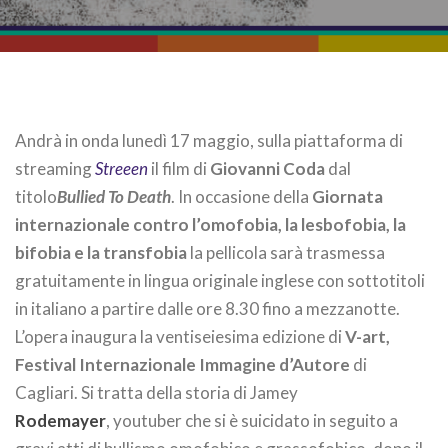
Andrà in onda lunedì 17 maggio, sulla piattaforma di
streaming
Streeen
il film di
Giovanni Coda
dal
titolo
Bullied To Death
. In occasione della
Giornata
internazionale contro l’omofobia, la lesbofobia, la
bifobia e la transfobia
la pellicola sarà trasmessa
gratuitamente in lingua originale inglese con sottotitoli
in italiano a partire dalle ore 8.30 fino a mezzanotte.
L’opera inaugura la ventiseiesima edizione di
V-art,
Festival Internazionale Immagine d’Autore
di
Cagliari. Si tratta della storia di Jamey
Rodemayer
, youtuber che si è suicidato in seguito a