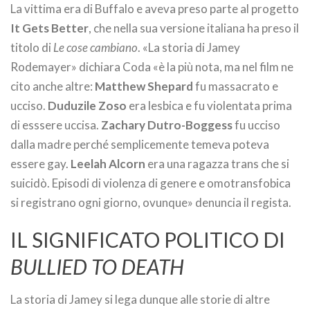
La vittima era di Buffalo e aveva preso parte al progetto
It Gets Better
, che nella sua versione italiana ha preso il
titolo di
Le cose cambiano
. «La storia di Jamey
Rodemayer» dichiara Coda «è la più nota, ma nel film ne
cito anche altre:
Matthew Shepard
fu massacrato e
ucciso.
Duduzile Zoso
era lesbica e fu violentata prima
di esssere uccisa.
Zachary Dutro-Boggess
fu ucciso
dalla madre perché semplicemente temeva poteva
essere gay.
Leelah Alcorn
era una ragazza trans che si
suicidò. Episodi di violenza di genere e omotransfobica
si registrano ogni giorno, ovunque» denuncia il regista.
IL SIGNIFICATO POLITICO DI
BULLIED TO DEATH
La storia di Jamey si lega dunque alle storie di altre