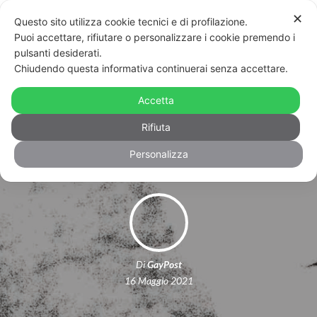
✕
Questo sito utilizza cookie tecnici e di profilazione.
Puoi accettare, rifiutare o personalizzare i cookie premendo i
pulsanti desiderati.
Chiudendo questa informativa continuerai senza accettare.
17 maggio: gratis on line “Bullied To
Death”, il film contro l’odio di
Accetta
Giovanni Coda
Rifiuta
Personalizza
Di
GayPost
16 Maggio 2021