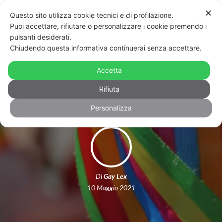
✕
Questo sito utilizza cookie tecnici e di profilazione.
Puoi accettare, rifiutare o personalizzare i cookie premendo i
pulsanti desiderati.
Chiudendo questa informativa continuerai senza accettare.
Le guide di Gay Lex: conosciamo il ddl
Accetta
Zan (terza parte)
Rifiuta
Personalizza
Di
Gay Lex
10 Maggio 2021