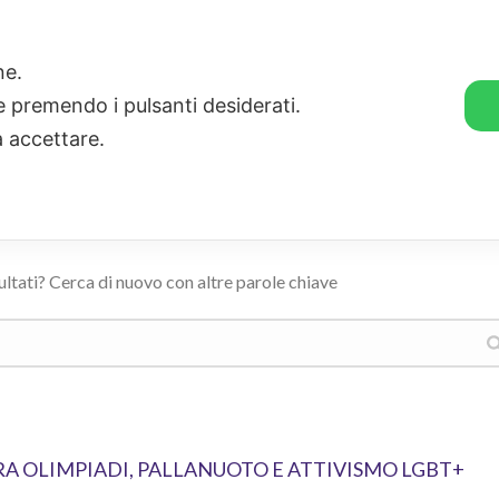
🛒 GENDER SHOP
STORIE
one.
ie premendo i pulsanti desiderati.
a accettare.
ultati? Cerca di nuovo con altre parole chiave
TRA OLIMPIADI, PALLANUOTO E ATTIVISMO LGBT+