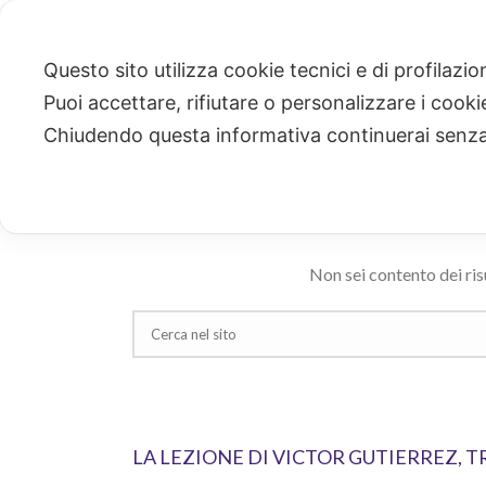
Questo sito utilizza cookie tecnici e di profilazi
Puoi accettare, rifiutare o personalizzare i cook
CERCA
Chiudendo questa informativa continuerai senz
Ricerca risultati per: "omofobia"
Non sei contento dei ris
LA LEZIONE DI VICTOR GUTIERREZ, 