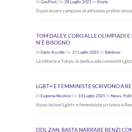
Di
GayPost
On
28 Luglio 2021
In
Storie
Si può essere campioni di altissimo profilo senz
TOM DALEY, L’ORO ALLE OLIMPIADI E
N’È BISOGNO
Di
Dario Accolla
On
27 Luglio 2021
In
Rainbow
La vittoria a Tokyo, la dedica alla comunità Lgbt
LGBT+ E FEMMINISTE SCRIVONO A R
Di
Eugenia Nicolosi
On
10 Luglio 2021
In
News
,
Polit
Associazioni Lgbt+ e femministe scrivono a Renzi
DDL ZAN, BASTA NARRARE RENZI COM