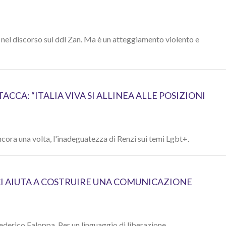
e nel discorso sul ddl Zan. Ma è un atteggiamento violento e
CCA: “ITALIA VIVA SI ALLINEA ALLE POSIZIONI
ncora una volta, l'inadeguatezza di Renzi sui temi Lgbt+.
 CI AIUTA A COSTRUIRE UNA COMUNICAZIONE
 Federico Faloppa. Per un linguaggio di liberazione.