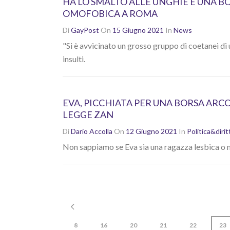
HA LO SMALTO ALLE UNGHIE E UNA 
OMOFOBICA A ROMA
Di
GayPost
On
15 Giugno 2021
In
News
"Si è avvicinato un grosso gruppo di coetanei di u
insulti.
EVA, PICCHIATA PER UNA BORSA ARCO
LEGGE ZAN
Di
Dario Accolla
On
12 Giugno 2021
In
Politica&dirit
Non sappiamo se Eva sia una ragazza lesbica o m
8
16
20
21
22
23