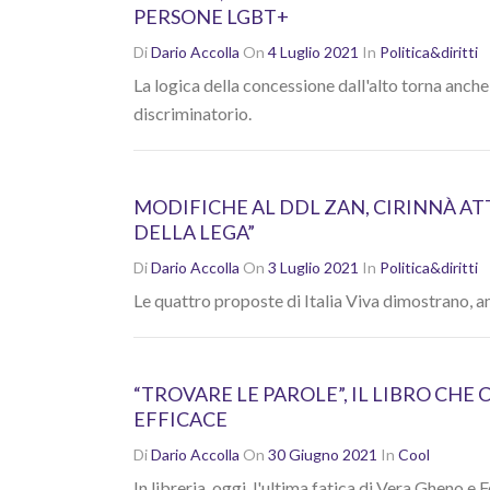
PERSONE LGBT+
Di
Dario Accolla
On
4 Luglio 2021
In
Politica&diritti
La logica della concessione dall'alto torna anch
discriminatorio.
MODIFICHE AL DDL ZAN, CIRINNÀ ATTA
DELLA LEGA”
Di
Dario Accolla
On
3 Luglio 2021
In
Politica&diritti
Le quattro proposte di Italia Viva dimostrano, a
“TROVARE LE PAROLE”, IL LIBRO CHE
EFFICACE
Di
Dario Accolla
On
30 Giugno 2021
In
Cool
In libreria, oggi, l'ultima fatica di Vera Gheno e