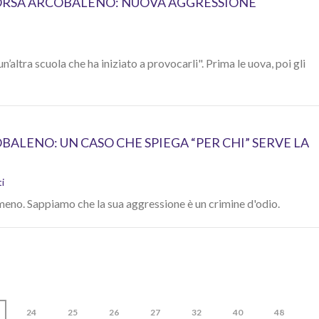
BORSA ARCOBALENO: NUOVA AGGRESSIONE
n’altra scuola che ha iniziato a provocarli". Prima le uova, poi gli
BALENO: UN CASO CHE SPIEGA “PER CHI” SERVE LA
ti
eno. Sappiamo che la sua aggressione è un crimine d'odio.
24
25
26
27
32
40
48