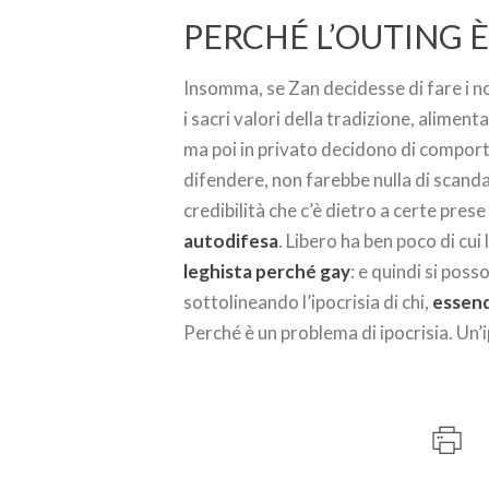
PERCHÉ L’OUTING È
Insomma, se Zan decidesse di fare i no
i sacri valori della tradizione, alimen
ma poi in privato decidono di comporta
difendere, non farebbe nulla di scand
credibilità che c’è dietro a certe prese
autodifesa
. Libero ha ben poco di cui
leghista perché gay
: e quindi si pos
sottolineando l’ipocrisia di chi,
essend
Perché è un problema di ipocrisia. Un’