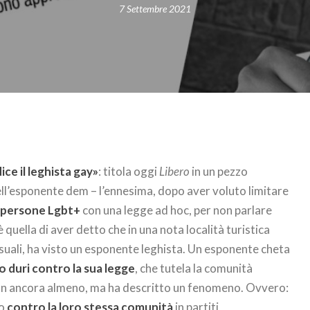
7 Settembre 2021
ce il leghista gay»
: titola oggi
Libero
in un pezzo
ell’esponente dem – l’ennesima, dopo aver voluto limitare
le persone Lgbt+
con una legge ad hoc, per non parlare
 quella di aver detto che in una nota località turistica
ali, ha visto un esponente leghista. Un esponente cheta
to duri contro la sua legge
, che tutela la comunità
on ancora almeno, ma ha descritto un fenomeno. Ovvero:
no
contro la loro stessa comunità
in partiti