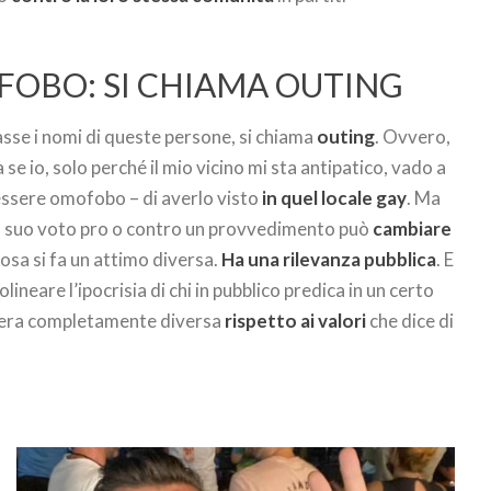
FOBO: SI CHIAMA OUTING
asse i nomi di queste persone, si chiama
outing
. Ovvero,
e io, solo perché il mio vicino mi sta antipatico, vado a
 essere omofobo – di averlo visto
in quel locale gay
. Ma
col suo voto pro o contro un provvedimento può
cambiare
 cosa si fa un attimo diversa.
Ha una rilevanza pubblica
. E
lineare l’ipocrisia di chi in pubblico predica in un certo
niera completamente diversa
rispetto ai valori
che dice di