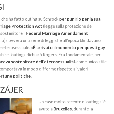
SI
che ha fatto outing su Schrock
per punirlo per la sua
riage Protection Act
(legge sulla protezione del
sostenitore il
Federal Marriage Amendament
» ovvero una serie di leggi che all’epoca blindavano il
 eterosessuale. «
È arrivato il momento per questi gay
subire l’outing» dichiarò Rogers. Era fondamentale, per
faceva sostenitore dell’eterosessualità
come unico stile
si comportava in modo difforme rispetto ai valori
ortune politiche
.
SZÁJER
Un caso molto recente di outing si è
avuto a
Bruxelles
, durante la