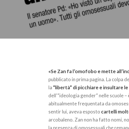
«Se Zan fa l’omofobo e mette all’indi
pubblicato in prima pagina. La colpa d
la
“libertà” di picchiare e insultare 
dell'”ideologia gender” nelle scuole – è
abitualmente frequentata da omosessu
sentir lui, aveva esposto
cartelli mol
arcobaleno. Zan non ha fatto nomi, n
la presenza di omosessuali che rema