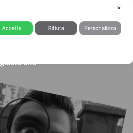
✕
COOL
GENDER
CHI SIAMO
Accetta
Rifiuta
Personalizza
 giusto che