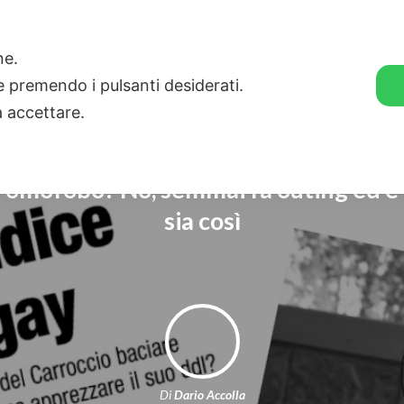
🛒 GENDER SHOP
STORIE
one.
ie premendo i pulsanti desiderati.
a accettare.
l’omofobo? No, semmai fa outing ed è
sia così
Di
Dario Accolla