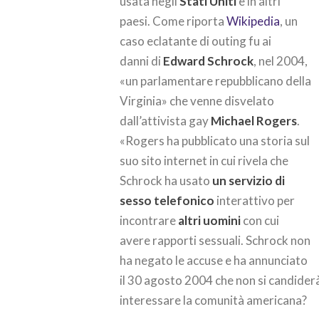
usata negli
Stati Uniti
e in altri
paesi. Come riporta
Wikipedia
, un
caso eclatante di outing fu ai
danni
di
Edward Schrock
, nel 2004,
«un parlamentare repubblicano della
Virginia» che venne disvelato
dall’attivista gay
Michael Rogers
.
«Rogers ha pubblicato una storia sul
suo sito internet in cui rivela che
Schrock ha usato
un servizio di
sesso telefonico
interattivo per
incontrare
altri uomini
con cui
avere rapporti sessuali. Schrock non
ha negato le accuse e ha annunciato
il 30 agosto 2004 che non si candiderà
interessare la comunità americana?