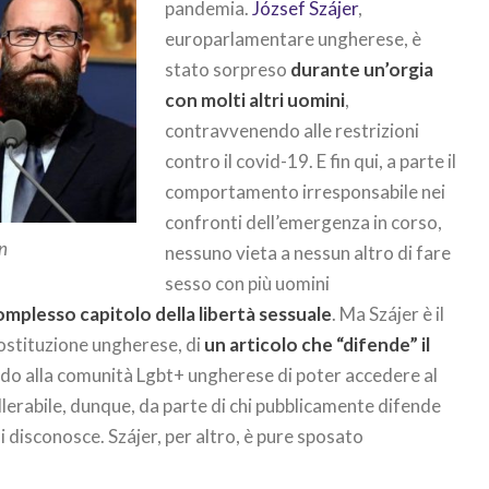
pandemia.
József Szájer
,
europarlamentare ungherese, è
stato sorpreso
durante un’orgia
con molti altri uomini
,
contravvenendo alle restrizioni
contro il covid-19. E fin qui, a parte il
comportamento irresponsabile nei
confronti dell’emergenza in corso,
n
nessuno vieta a nessun altro di fare
sesso con più uomini
omplesso capitolo della libertà sessuale
. Ma Szájer è il
Costituzione ungherese, di
un articolo che “difende” il
do alla comunità Lgbt+ ungherese di poter accedere al
lerabile, dunque, da parte di chi pubblicamente difende
li disconosce. Szájer, per altro, è pure sposato