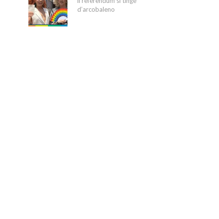
il referendum si tinge
d’arcobaleno