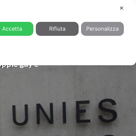
✕
COOL
GENDER
CHI SIAMO
Accetta
Rifiuta
Personalizza
coppie gay e