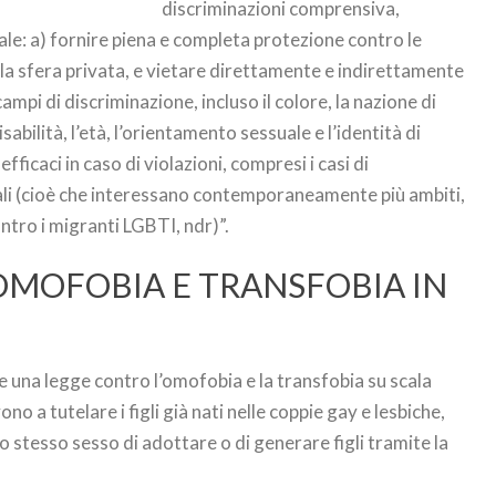
discriminazioni comprensiva,
ale: a) fornire piena e completa protezione contro le
sa la sfera privata, e vietare direttamente e indirettamente
campi di discriminazione, incluso il colore, la nazione di
disabilità, l’età, l’orientamento sessuale e l’identità di
efficaci in caso di violazioni, compresi i casi di
nali (cioè che interessano contemporaneamente più ambiti,
ntro i migranti LGBTI, ndr)”.
OMOFOBIA E TRANSFOBIA IN
 una legge contro l’omofobia e la transfobia su scala
o a tutelare i figli già nati nelle coppie gay e lesbiche,
o stesso sesso di adottare o di generare figli tramite la