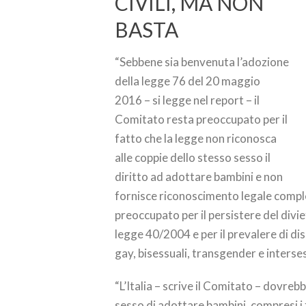
CIVILI, MA NON
BASTA
“Sebbene sia benvenuta l’adozione
della legge 76 del 20 maggio
2016 – si legge nel report – il
Comitato resta preoccupato per il
fatto che la legge non riconosca
alle coppie dello stesso sesso il
diritto ad adottare bambini e non
fornisce riconoscimento legale comple
preoccupato per il persistere del divie
legge 40/2004 e per il prevalere di dis
gay, bisessuali, transgender e interses
“L’Italia – scrive il Comitato – dovre
sesso di adottare bambini, compresi i f