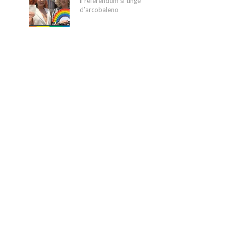
il referendum si tinge
d’arcobaleno