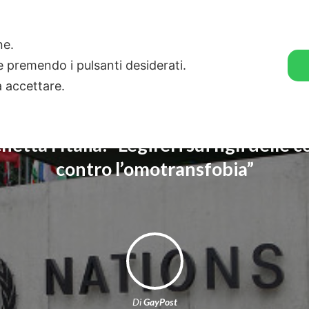
🛒 GENDER SHOP
STORIE
one.
ie premendo i pulsanti desiderati.
a accettare.
etta l’Italia: “Legiferi sui figli delle 
contro l’omotransfobia”
Di
GayPost