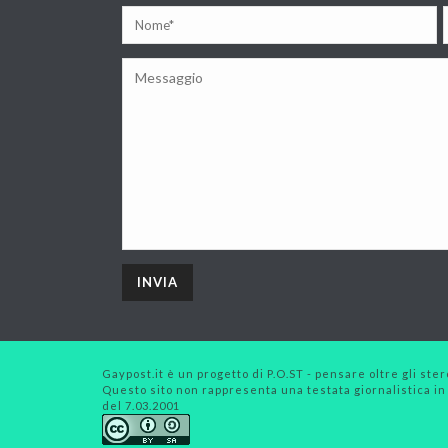
Gaypost.it è un progetto di P.O.ST - pensare oltre gli stero
Questo sito non rappresenta una testata giornalistica in
del 7.03.2001