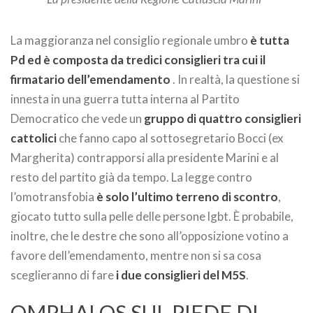
La maggioranza nel consiglio regionale umbro
è tutta
Pd ed è composta da tredici consiglieri tra cui il
firmatario dell’emendamento
. In realtà, la questione si
innesta in una guerra tutta interna al Partito
Democratico che vede un
gruppo di quattro consiglieri
cattolici
che fanno capo al sottosegretario Bocci (ex
Margherita) contrapporsi alla presidente Marini e al
resto del partito già da tempo. La legge contro
l’omotransfobia
è solo l’ultimo terreno di scontro
,
giocato tutto sulla pelle delle persone lgbt. È probabile,
inoltre, che le destre che sono all’opposizione votino a
favore dell’emendamento, mentre non si sa cosa
sceglieranno di fare
i due consiglieri del M5S
.
OMPHALOS SUL PIEDE DI