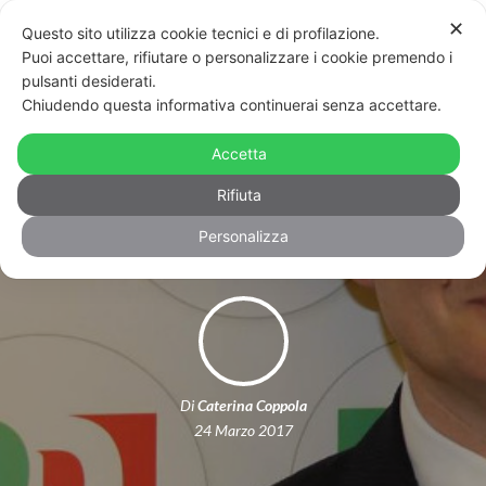
✕
Questo sito utilizza cookie tecnici e di profilazione.
Puoi accettare, rifiutare o personalizzare i cookie premendo i
pulsanti desiderati.
Chiudendo questa informativa continuerai senza accettare.
L’emendamento “salva omofobi” del
Pd che rischia di affossare la legge
Accetta
umbra contro omofobia e transfobia
Rifiuta
Personalizza
Di
Caterina Coppola
24 Marzo 2017