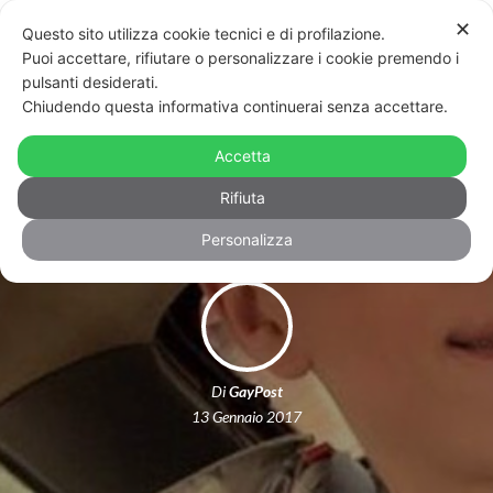
✕
Questo sito utilizza cookie tecnici e di profilazione.
Puoi accettare, rifiutare o personalizzare i cookie premendo i
pulsanti desiderati.
Chiudendo questa informativa continuerai senza accettare.
Omofobia in famiglia: uccide il figlio
Accetta
a coltellate e poi brucia il cadavere
Rifiuta
Personalizza
Di
GayPost
13 Gennaio 2017