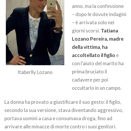
anno, ma la confessione
– dopo le dovute indagini
– è arrivata solo nei
giorni scorsi.
Tatiana
Lozano Pereira, madre
della vittima, ha
accoltellato il figlio
e
con l’aiuto del marito ha
prima bruciato il
Itaberlly Lozano
cadavere per poi
occultarlo in un campo.
La donna ha provato a giustificare il suo gesto: il figlio,
secondo la sua versione, stava diventando aggressivo,
portava uomini a casa e consumava droga, fino ad
arrivare alle minacce di morte contro i suoi genitori.