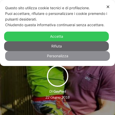
✕
Questo sito utilizza cookie tecnici e di profilazione.
Puoi accettare, rifiutare o personalizzare i cookie premendo i
pulsanti desiderati.
Chiudendo questa informativa continuerai senza accettare.
Un nuovo riconoscimento di bimbi
Accetta
arcobaleno in provincia di Bologna
Rifiuta
Personalizza
Di
GayPost
22 Giugno 2018