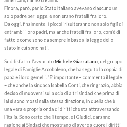
americani, hanno tre anni.
Finora, però, per lo Stato italiano avevano ciascuno un
solo padre per legge, e non erano fratelli fra loro.
Da oggi, finalmente, i piccoli risulteranno non solo figli di
entrambi i loro padri, ma anche fratelli fra loro, com’è di
fatto e come sono da sempre in base alla legge dello
stato in cui sono nati.
Soddisfatto l’avvocato
Michele Giarratano
, del gruppo
legale di Famiglie Arcobaleno, che ha seguito la coppia di
papà e i loro gemelli. “E’ importante – commenta il legale
– che anche la sindaca Isabella Conti, che ringrazio, abbia
deciso di muoversi sulla scia di altri sindaci che prima di
lei si sono mossi nella stessa direzione, in quella che è
una vera e propria onda di diritti che sta attraversando
l’Italia. Sono certo che il tempo, e i Giudici, daranno
ragione ai Sindaci che mostrano di avere a cuore i diritti