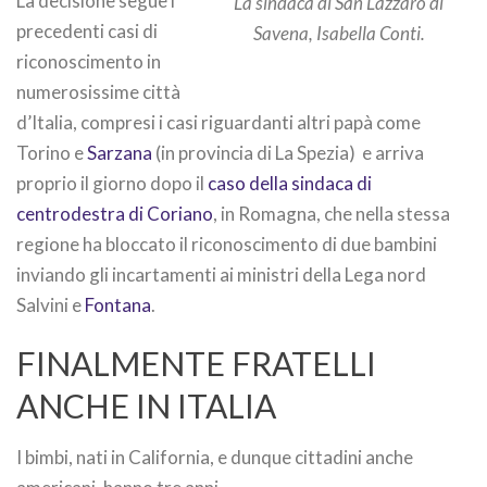
La decisione segue i
La sindaca di San Lazzaro di
precedenti casi di
Savena, Isabella Conti.
riconoscimento in
numerosissime città
d’Italia, compresi i casi riguardanti altri papà come
Torino e
Sarzana
(in provincia di La Spezia) e arriva
proprio il giorno dopo il
caso della sindaca di
centrodestra di Coriano
, in Romagna, che nella stessa
regione ha bloccato il riconoscimento di due bambini
inviando gli incartamenti ai ministri della Lega nord
Salvini e
Fontana
.
FINALMENTE FRATELLI
ANCHE IN ITALIA
I bimbi, nati in California, e dunque cittadini anche