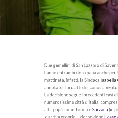
Due gemellini di San Lazzaro di Saven
hanno entrambi i loro papà anche per l
mattinata, infatti, la Sindaca
Isabella
annotato i loro atti di riconoscimento
La decisione segue i precedenti casi d
numerosissime città d’Italia, compresi 
altri papà come Torino e
Sarzana
(in p
e arriva proprio il giorno dopo il
caso 