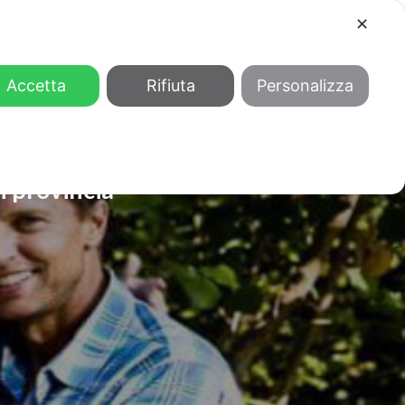
✕
COOL
GENDER
CHI SIAMO
Accetta
Rifiuta
Personalizza
n provincia