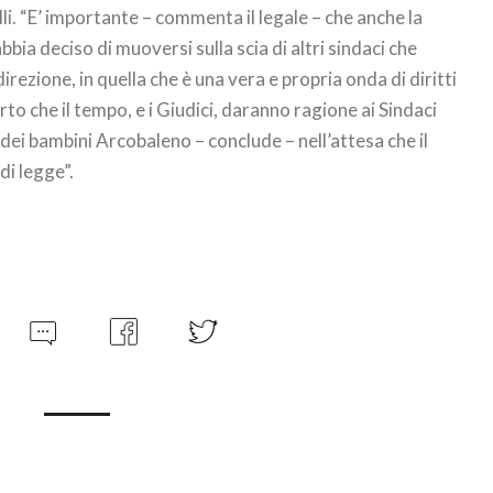
lli. “E’ importante – commenta il legale – che anche la
bbia deciso di muoversi sulla scia di altri sindaci che
direzione, in quella che è una vera e propria onda di diritti
rto che il tempo, e i Giudici, daranno ragione ai Sindaci
 dei bambini Arcobaleno – conclude – nell’attesa che il
di legge”.