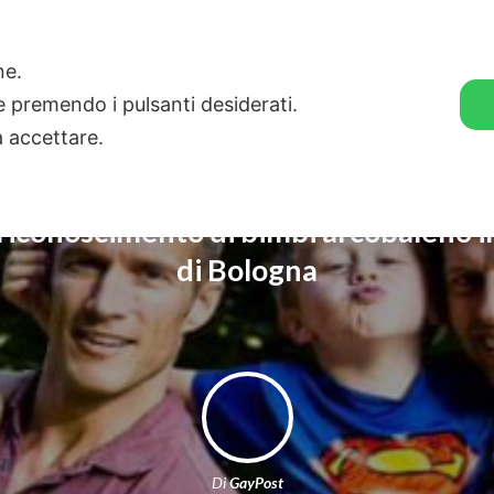
🛒 GENDER SHOP
STORIE
one.
ie premendo i pulsanti desiderati.
a accettare.
iconoscimento di bimbi arcobaleno i
di Bologna
Di
GayPost