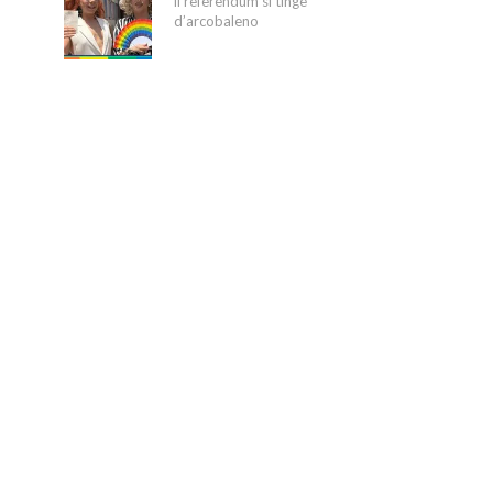
il referendum si tinge
d’arcobaleno