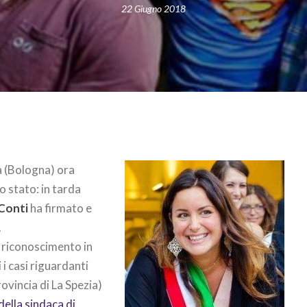
22 Giugno 2018
a (Bologna) ora
o stato: in tarda
 Conti
ha firmato e
.
i riconoscimento in
i casi riguardanti
rovincia di La Spezia)
della sindaca di