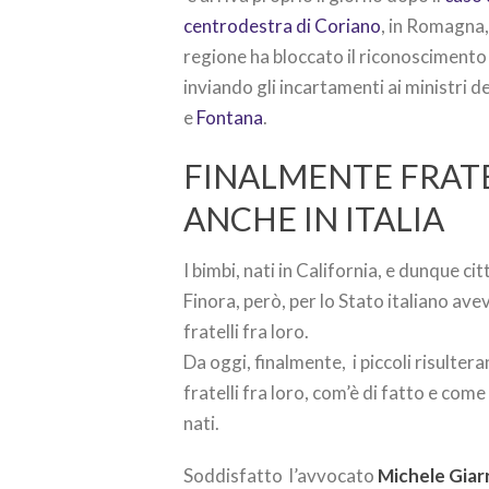
centrodestra di Coriano
, in Romagna,
regione ha bloccato il riconoscimento
inviando gli incartamenti ai ministri d
e
Fontana
.
FINALMENTE FRATE
ANCHE IN ITALIA
I bimbi, nati in California, e dunque ci
Finora, però, per lo Stato italiano av
fratelli fra loro.
Da oggi, finalmente, i piccoli risultera
fratelli fra loro, com’è di fatto e com
nati.
Soddisfatto l’avvocato
Michele Giar