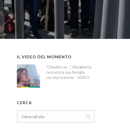
IL VIDEO DEL MOMENTO
“Chiedimi se…”: Margherita
racconta la sua famiglia
con due mamme – VIDEO
CERCA