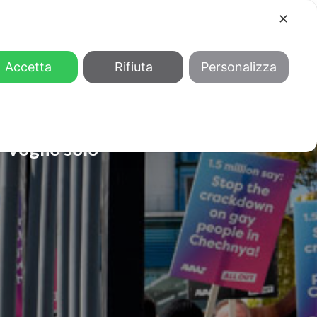
✕
COOL
GENDER
CHI SIAMO
Accetta
Rifiuta
Personalizza
 “Voglio solo