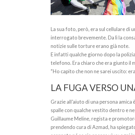
La sua foto, però, era sul cellulare d
interrogato brevemente. Da lì la consa
notizie sulle torture erano già note.
E infatti qualche giorno dopo la polizi
telefono. Era chiaro che era giunto il
“Ho capito che non ne sarei uscito: er
LA FUGA VERSO UN
Grazie all’aiuto di una persona amica 
spalle con qualche vestito dentro e n
Guillaume Meline, regista e promotor
prendendo cura di Azmad, ha spiegato 