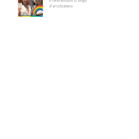
il referendum si tinge
d’arcobaleno