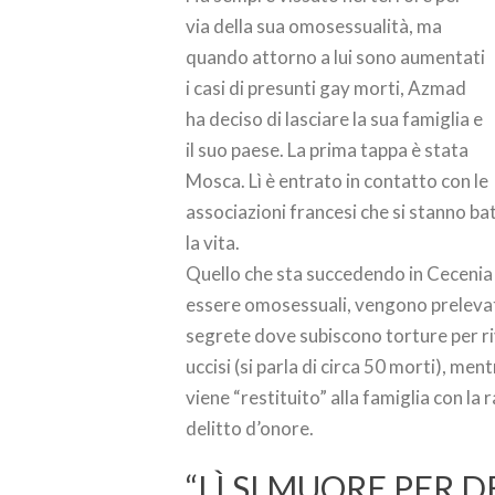
via della sua omosessualità, ma
quando attorno a lui sono aumentati
i casi di presunti gay morti, Azmad
ha deciso di lasciare la sua famiglia e
il suo paese. La prima tappa è stata
Mosca. Lì è entrato in contatto con le
associazioni francesi che si stanno bat
la vita.
Quello che sta succedendo in Cecenia 
essere omosessuali, vengono prelevati 
segrete dove subiscono torture per rive
uccisi (si parla di circa 50 morti), me
viene “restituito” alla famiglia con la 
delitto d’onore.
“LÌ SI MUORE PER D