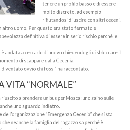
tenere un profilo basso e di essere
molto discreto, ad esempio
rifiutandosi di uscire con altri ceceni.
i un altro uomo. Per questo era stato fermato e
pevolezza definitiva di essere in serio rischio perché le
a è andata a cercarlo di nuovo chiedendogli di sbloccare il
 momento di scappare dalla Cecenia.
a diventato ovvio chi fossi” ha raccontato.
A VITA “NORMALE”
è riuscito a prendere un bus per Mosca: uno zaino sulle
eanche uno sguardo indietro.
e dell’organizzazione “Emergenza Cecenia” che si sta
che neanche la famiglia del ragazzo sa perché è