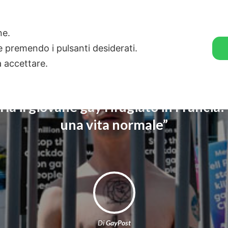
🛒 GENDER SHOP
STORIE
one.
ie premendo i pulsanti desiderati.
a accettare.
la il giovane gay rifugiato in Francia:
una vita normale”
Di
GayPost