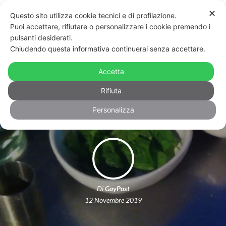
✕
Questo sito utilizza cookie tecnici e di profilazione.
Puoi accettare, rifiutare o personalizzare i cookie premendo i
pulsanti desiderati.
Chiudendo questa informativa continuerai senza accettare.
Vendeva mojito al Pride di Modena:
denunciata. Le ritirano il reddito di
Accetta
cittadinanza.
Rifiuta
Personalizza
Di
GayPost
12 Novembre 2019