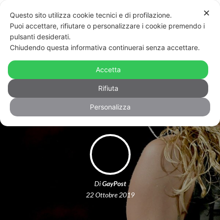
✕
Questo sito utilizza cookie tecnici e di profilazione.
Puoi accettare, rifiutare o personalizzare i cookie premendo i
pulsanti desiderati.
Chiudendo questa informativa continuerai senza accettare.
Miley Cyrus alle fan: «Non dovete
per forza essere gay». E scoppia la
Accetta
polemica
Rifiuta
Personalizza
Di
GayPost
22 Ottobre 2019