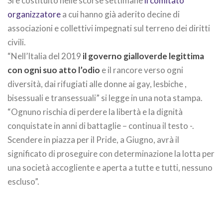
Si è costituito nelle scorse settimane
il comitato
organizzatore
a cui hanno già aderito decine di
associazioni e collettivi impegnati sul terreno dei diritti
civili.
“Nell’Italia del 2019
il governo gialloverde legittima
con ogni suo atto l’odio
e il rancore verso ogni
diversità, dai rifugiati alle donne ai gay, lesbiche ,
bisessuali e transessuali” si legge in una nota stampa.
“Ognuno rischia di perdere la libertà e la dignità
conquistate in anni di battaglie – continua il testo -.
Scendere in piazza per il Pride, a Giugno, avrà il
significato di proseguire con determinazione la lotta per
una società accogliente e aperta a tutte e tutti, nessuno
escluso”.