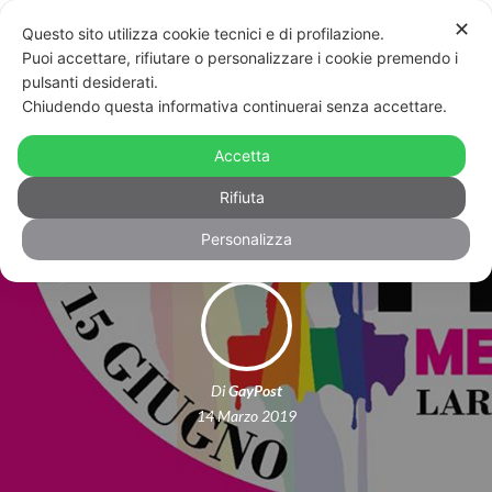
✕
Questo sito utilizza cookie tecnici e di profilazione.
Puoi accettare, rifiutare o personalizzare i cookie premendo i
pulsanti desiderati.
Chiudendo questa informativa continuerai senza accettare.
Anche Messina si prepara all’Onda:
Accetta
pronti per il primo “Stretto Pride”
Rifiuta
Personalizza
Di
GayPost
14 Marzo 2019