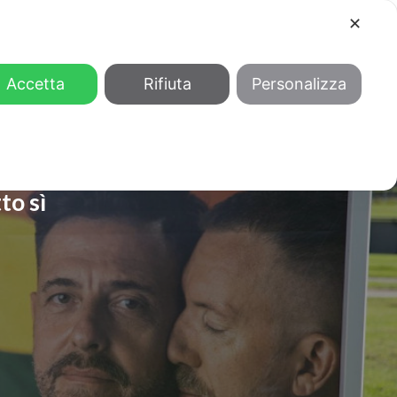
✕
COOL
GENDER
CHI SIAMO
Accetta
Rifiuta
Personalizza
to sì