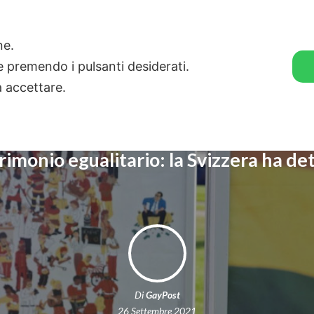
🛒 GENDER SHOP
STORIE
one.
ie premendo i pulsanti desiderati.
a accettare.
imonio egualitario: la Svizzera ha det
Di
GayPost
26 Settembre 2021