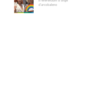
il referendum si tinge
d’arcobaleno