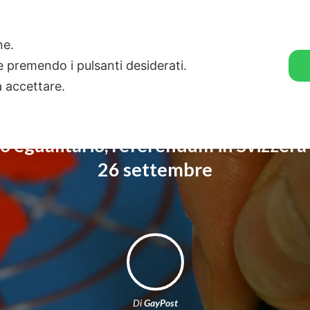
🛒 GENDER SHOP
STORIE
one.
ie premendo i pulsanti desiderati.
a accettare.
 egualitario, referendum in Svizzera 
26 settembre
Di
GayPost