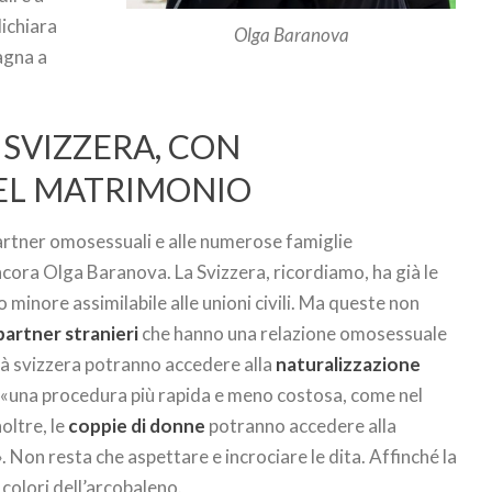
ichiara
Olga Baranova
agna a
 SVIZZERA, CON
DEL MATRIMONIO
partner omosessuali e alle numerose famiglie
cora Olga Baranova. La Svizzera, ricordiamo, ha già le
to minore assimilabile alle unioni civili. Ma queste non
partner stranieri
che hanno una relazione omosessuale
tà svizzera potranno accedere alla
naturalizzazione
«una procedura più rapida e meno costosa, come nel
oltre, le
coppie di donne
potranno accedere alla
Non resta che aspettare e incrociare le dita. Affinché la
 colori dell’arcobaleno.