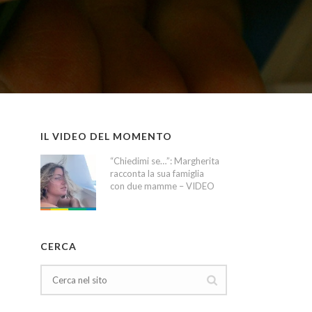
IL VIDEO DEL MOMENTO
“Chiedimi se…”: Margherita
racconta la sua famiglia
con due mamme – VIDEO
CERCA