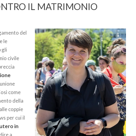
ONTRO IL MATRIMONIO
argamento del
e le
 «gli
io civile
breccia
zione
 unione
Così come
mento della
alle coppie
s per cui il
utero in
dire a