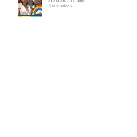
il referendum si tinge
d’arcobaleno