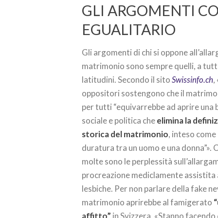
GLI ARGOMENTI C
EGUALITARIO
Gli argomenti di chi si oppone all’all
matrimonio sono sempre quelli, a tutt
latitudini. Secondo il sito
Swissinfo.ch
,
oppositori sostengono che il matrimon
per tutti “equivarrebbe ad aprire una 
sociale e politica che
elimina la defini
storica del matrimonio
, inteso come
duratura tra un uomo e una donna”». 
molte sono le perplessità sull’allarga
procreazione mediclamente assistita 
lesbiche. Per non parlare della fake new
matrimonio aprirebbe al famigerato
“
affitto”
in Svizzera. «Stanno facendo 