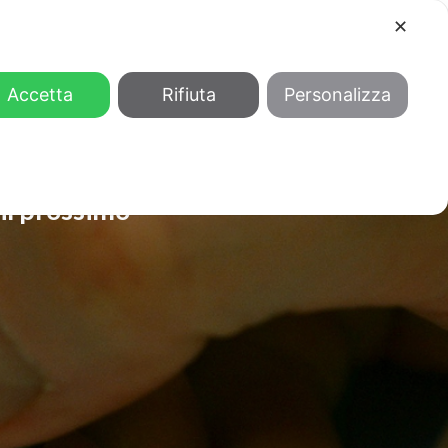
✕
COOL
GENDER
CHI SIAMO
Accetta
Rifiuta
Personalizza
il prossimo