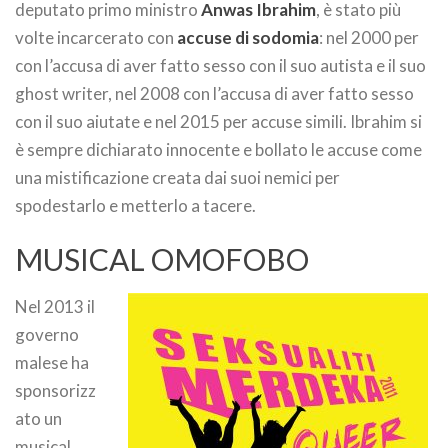
deputato primo ministro
Anwas Ibrahim
, è stato più
volte incarcerato con
accuse di sodomia
: nel 2000 per
con l’accusa di aver fatto sesso con il suo autista e il suo
ghost writer, nel 2008 con l’accusa di aver fatto sesso
con il suo aiutate e nel 2015 per accuse simili. Ibrahim si
è sempre dichiarato innocente e bollato le accuse come
una mistificazione creata dai suoi nemici per
spodestarlo e metterlo a tacere.
MUSICAL OMOFOBO
Nel 2013 il
governo
malese ha
sponsorizz
ato un
musical