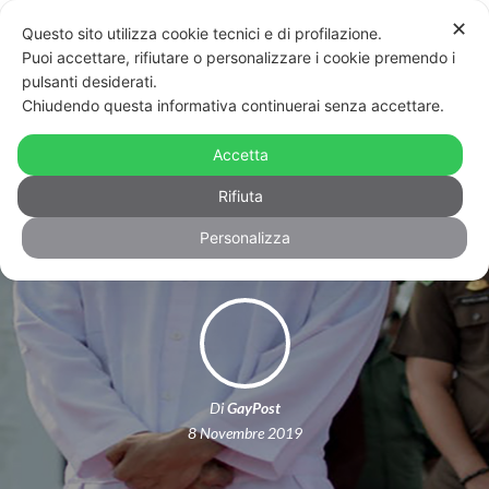
✕
Questo sito utilizza cookie tecnici e di profilazione.
Puoi accettare, rifiutare o personalizzare i cookie premendo i
pulsanti desiderati.
Chiudendo questa informativa continuerai senza accettare.
Malesia: incarcerati, picchiati e
multati solo per aver cercato di fare
Accetta
sesso
Rifiuta
Personalizza
Di
GayPost
8 Novembre 2019