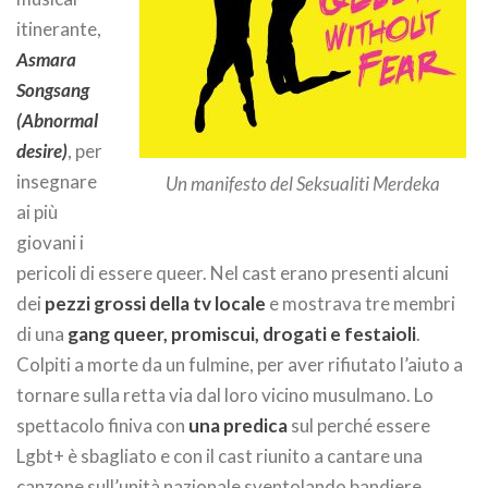
itinerante,
Asmara
Songsang
(Abnormal
desire)
, per
insegnare
Un manifesto del Seksualiti Merdeka
ai più
giovani i
pericoli di essere queer. Nel cast erano presenti alcuni
dei
pezzi grossi della tv locale
e mostrava tre membri
di una
gang queer, promiscui, drogati e festaioli
.
Colpiti a morte da un fulmine, per aver rifiutato l’aiuto a
tornare sulla retta via dal loro vicino musulmano. Lo
spettacolo finiva con
una predica
sul perché essere
Lgbt+ è sbagliato e con il cast riunito a cantare una
canzone sull’unità nazionale sventolando bandiere