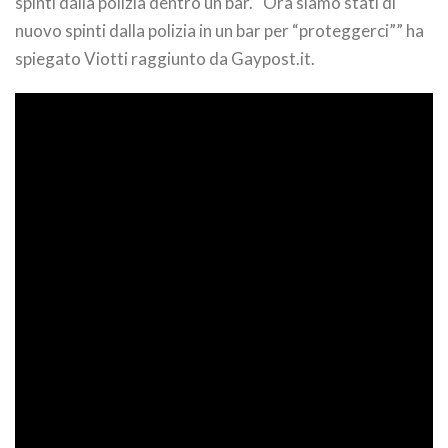
spinti dalla polizia dentro un bar. “
Ora siamo stati di
nuovo spinti dalla polizia in un bar per “proteggerci”” ha
spiegato Viotti raggiunto da Gaypost.it.