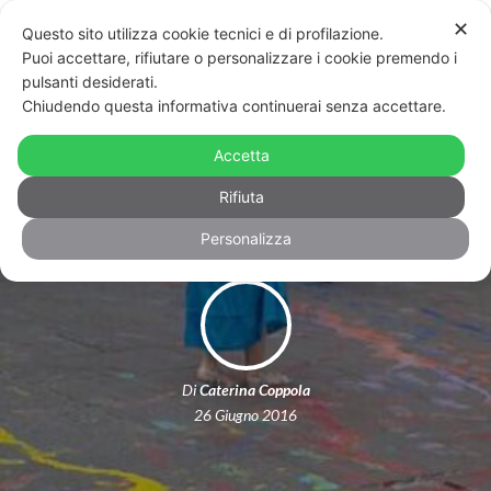
✕
Questo sito utilizza cookie tecnici e di profilazione.
Puoi accettare, rifiutare o personalizzare i cookie premendo i
pulsanti desiderati.
Chiudendo questa informativa continuerai senza accettare.
Turchia: violenze sugli attivisti lgbt a
Accetta
piazza Taksim, 15 arresti – VIDEO
Rifiuta
Personalizza
Di
Caterina Coppola
26 Giugno 2016