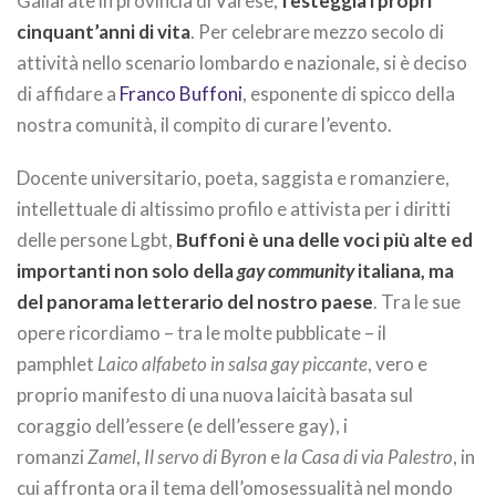
Gallarate in provincia di Varese,
festeggia i propri
cinquant’anni di vita
. Per celebrare mezzo secolo di
attività nello scenario lombardo e nazionale, si è deciso
di affidare a
Franco Buffoni
, esponente di spicco della
nostra comunità, il compito di curare l’evento.
Docente universitario, poeta, saggista e romanziere,
intellettuale di altissimo profilo e attivista per i diritti
delle persone Lgbt,
Buffoni è una delle voci più alte ed
importanti non solo della
gay community
italiana, ma
del panorama letterario del nostro paese
. Tra le sue
opere ricordiamo – tra le molte pubblicate – il
pamphlet
Laico alfabeto in salsa gay piccante
, vero e
proprio manifesto di una nuova laicità basata sul
coraggio dell’essere (e dell’essere gay), i
romanzi
Zamel
,
Il servo di Byron
e
la Casa di via Palestro
, in
cui affronta ora il tema dell’omosessualità nel mondo