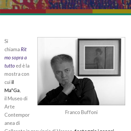
Si
chiama
Rit
mo sopra a
tutto
ed è la
mostra con
cui
il
Ma*Ga
,
il Museo di
Arte
Franco Buffoni
Contempor
anea di