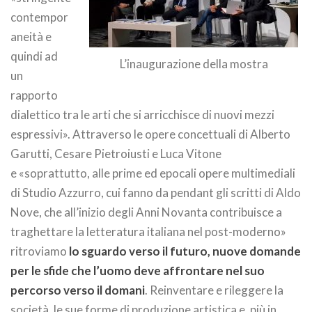
contempor
aneità e
quindi ad
L’inaugurazione della mostra
un
rapporto
dialettico tra le arti che si arricchisce di nuovi mezzi
espressivi». Attraverso le opere concettuali di Alberto
Garutti, Cesare Pietroiusti e Luca Vitone
e «soprattutto, alle prime ed epocali opere multimediali
di Studio Azzurro, cui fanno da pendant gli scritti di Aldo
Nove, che all’inizio degli Anni Novanta contribuisce a
traghettare la letteratura italiana nel post-moderno»
ritroviamo
lo sguardo verso il futuro, nuove domande
per le sfide che l’uomo deve affrontare nel suo
percorso verso il domani
. Reinventare e rileggere la
società, le sue forme di produzione artistica e, più in