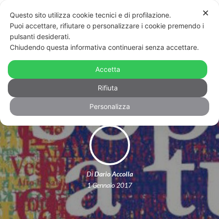
✕
Questo sito utilizza cookie tecnici e di profilazione.
Puoi accettare, rifiutare o personalizzare i cookie premendo i
pulsanti desiderati.
Chiudendo questa informativa continuerai senza accettare.
L’incontro tra arte e verso poetico, in
Accetta
mostra al Ma*Ga
Rifiuta
Personalizza
Di
Dario Accolla
1 Gennaio 2017