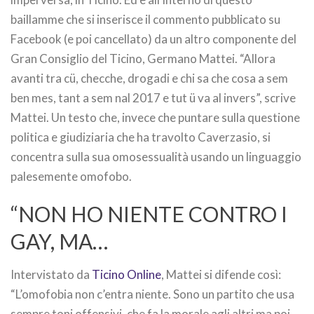
baillamme che si inserisce il commento pubblicato su
Facebook (e poi cancellato) da un altro componente del
Gran Consiglio del Ticino, Germano Mattei. “Allora
avanti tra cü, checche, drogadi e chi sa che cosa a sem
ben mes, tant a sem nal 2017 e tut ü va al invers”, scrive
Mattei. Un testo che, invece che puntare sulla questione
politica e giudiziaria che ha travolto Caverzasio, si
concentra sulla sua omosessualità usando un linguaggio
palesemente omofobo.
“NON HO NIENTE CONTRO I
GAY, MA…
Intervistato da
Ticino Online
, Mattei si difende così:
“L’omofobia non c’entra niente. Sono un partito che usa
sempre toni offensivi, che fa la morale agli altri ma poi,