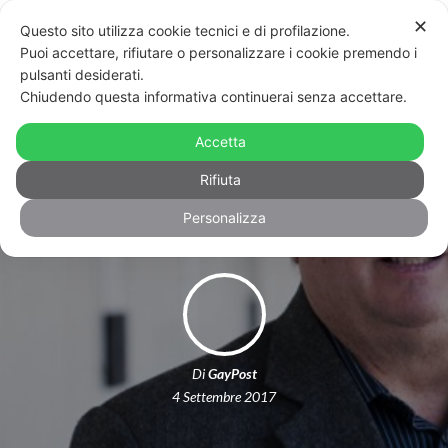
✕
Questo sito utilizza cookie tecnici e di profilazione.
Puoi accettare, rifiutare o personalizzare i cookie premendo i
pulsanti desiderati.
Chiudendo questa informativa continuerai senza accettare.
Inchieste, scandali e omofobia: è
bufera in Ticino per un post su un
Accetta
consigliere e il suo compagno
Rifiuta
Personalizza
Di
GayPost
4 Settembre 2017