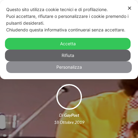
✕
Questo sito utilizza cookie tecnici e di profilazione.
Puoi accettare, rifiutare o personalizzare i cookie premendo i
pulsanti desiderati.
Chiudendo questa informativa continuerai senza accettare.
No, Harvey Milk non fu il primo gay
dichiarato ad essere eletto: fu il
Accetta
quinto
Rifiuta
Personalizza
Di
GayPost
18 Ottobre 2019