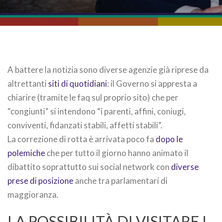
A battere la notizia sono diverse agenzie già riprese da
altrettanti
siti di quotidiani
: il Governo si appresta a
chiarire (tramite le faq sul proprio sito) che per
“congiunti” si intendono “i parenti, affini, coniugi,
conviventi, fidanzati stabili, affetti stabili”.
La correzione di rotta è arrivata poco fa
dopo le
polemiche
che per tutto il giorno hanno animato il
dibattito soprattutto sui social network con
diverse
prese di posizione
anche tra parlamentari di
maggioranza.
LA POSSIBILITÀ DI VISITARE I