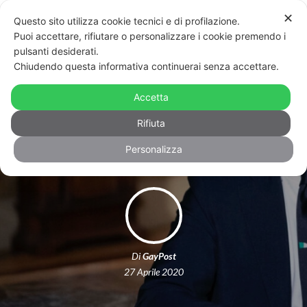
✕
Questo sito utilizza cookie tecnici e di profilazione.
Puoi accettare, rifiutare o personalizzare i cookie premendo i
pulsanti desiderati.
Chiudendo questa informativa continuerai senza accettare.
Il Governo chiarisce: “congiunti”
sono anche i fidanzati e gli “affetti
Accetta
stabili”
Rifiuta
Personalizza
Di
GayPost
27 Aprile 2020