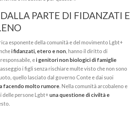
DALLA PARTE DI FIDANZATI E
LENO
orica esponente della comunità e del movimento Lgbt+
Anche
i fidanzati, etero e non
, hanno il diritto di
 responsabile, e
i genitori non biologici di famiglie
sseggio i figli senza rischiare multe visto che non sono
uoto, quello lasciato dal governo Conte e dai suoi
a facendo molto rumore
. Nella comunità arcobaleno e
ti delle persone Lgbt+
una questione di civiltà e
esto.