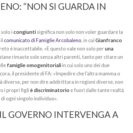
ENO: “NON SI GUARDA IN
solo i
congiunti
significa non solo non voler guardare la
il
comunicato di Famiglie Arcobaleno
, in cui
Gianfranco
ecreto è inaccettabile. «E questo vale non solo per
una
ziane rimaste sole senza altri parenti, tanto per citare un
lle
famiglie omogenitoriali
in cui solo uno dei due
ncora, il presidente di FA: «Impedire che l’altra mamma o
ttà diverse, per non dire addirittura in regioni diverse, non
 i propri figli
è discriminatorio
e fuori dalle tante realtà
di ogni singolo individuo».
“IL GOVERNO INTERVENGA A