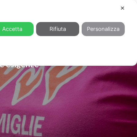
✕
COOL
GENDER
CHI SIAMO
Accetta
Rifiuta
Personalizza
le esigenze