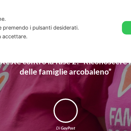
🛒 GENDER SHOP
STORIE
one.
ie premendo i pulsanti desiderati.
a accettare.
teste contro la fase 2: “Riconoscere 
delle famiglie arcobaleno”
Di
GayPost