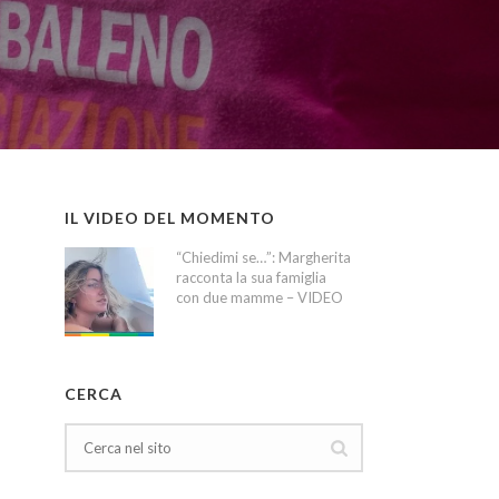
IL VIDEO DEL MOMENTO
“Chiedimi se…”: Margherita
racconta la sua famiglia
con due mamme – VIDEO
CERCA