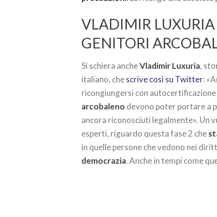
VLADIMIR LUXURIA 
GENITORI ARCOBA
Si schiera anche
Vladimir Luxuria
, st
italiano, che
scrive così su Twitter
: «
ricongiungersi con autocertificazione
arcobaleno
devono poter portare a pa
ancora riconosciuti legalmente». Un v
esperti, riguardo questa fase 2 che
st
in quelle persone che vedono nei dirit
democrazia
. Anche in tempi come qu