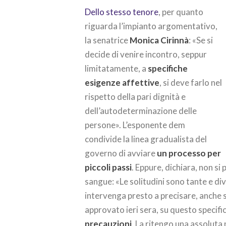
Dello stesso tenore
, per quanto
riguarda l’impianto argomentativo,
la senatrice
Monica Cirinnà
: «Se si
decide di venire incontro, seppur
limitatamente, a
specifiche
esigenze affettive
, si deve farlo nel
rispetto della pari dignità e
dell’autodeterminazione delle
persone». L’esponente dem
condivide la linea gradualista del
governo di avviare
un processo per
piccoli passi
. Eppure, dichiara, non si
sangue: «Le solitudini sono tante e di
intervenga presto a precisare, anche s
approvato ieri sera, su questo specif
precauzioni
. La ritengo una assoluta 