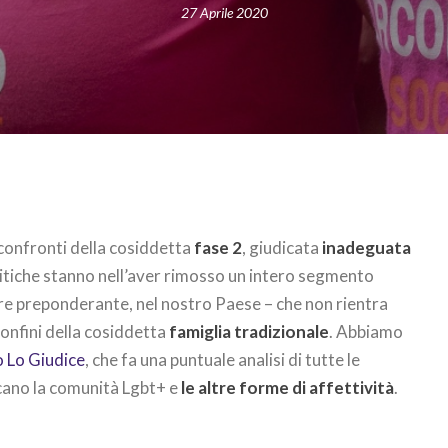
27 Aprile 2020
 confronti della cosiddetta
fase 2
, giudicata
inadeguata
critiche stanno nell’aver rimosso un intero segmento
ire preponderante, nel nostro Paese – che non rientra
nfini della cosiddetta
famiglia tradizionale
. Abbiamo
o Lo Giudice
, che fa una puntuale analisi di tutte le
ccano la comunità Lgbt+ e
le altre forme di affettività
.