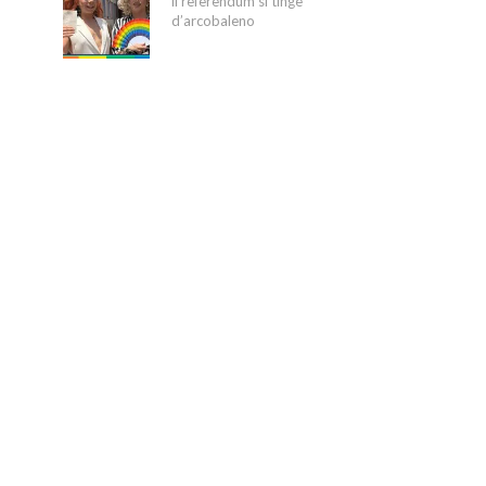
il referendum si tinge
d’arcobaleno