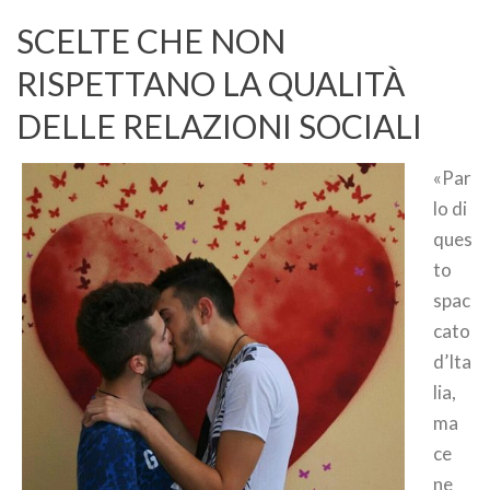
SCELTE CHE NON
RISPETTANO LA QUALITÀ
DELLE RELAZIONI SOCIALI
«Par
lo di
ques
to
spac
cato
d’Ita
lia,
ma
ce
ne