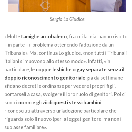
Sergio Lo Giudice
«Molte
famiglie arcobaleno
, fra cui la mia, hanno risolto
– in parte – il problema ottenendo l’adozione da un
Tribunale». Ma, continua Lo giudice, «non tutti i Tribunali
italiani si muovono allo stesso modo». Infatti, «in
particolare, le
coppie lesbiche o gay separate senza il
doppio riconoscimento genitoriale
già da settimane
sfidano decreti e ordinanze per vedere i propri figli,
portarseli a casa, svolgere il loro ruolo di genitori. Poi ci
sono
i nonni e gli zii di questi stessi bambini
,
riconosciuti attraverso un’adozione particolare che
riguarda solo il nuovo (per la legge) genitore, ma non il
suo asse familiare».