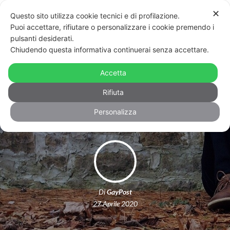
✕
Questo sito utilizza cookie tecnici e di profilazione.
Puoi accettare, rifiutare o personalizzare i cookie premendo i
pulsanti desiderati.
Chiudendo questa informativa continuerai senza accettare.
Fase 2: un’intera fetta di società
dimenticata dal governo e i suoi
Accetta
esperti
Rifiuta
Personalizza
Di
GayPost
27 Aprile 2020