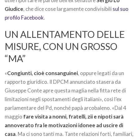
utile riportare le parole dell’ex senatore
Sergio Lo
Giudice
, che dice cose largamente condivisibili
sul suo
profilo Facebook
.
UN ALLENTAMENTO DELLE
MISURE, CON UN GROSSO
“MA”
«
Congiunti, cioè consanguinei
, oppure legati da un
rapporto giuridico. Il DPCM annunciato stasera da
Giuseppe Conte apre questa maglia nella fitta rete di
limitazioni negli spostamenti degli italiani», così l’ex
parlamentare del Pd, nonché papà arcobaleno. «Dal 4
maggio
fare visita a nonni, fratelli, zii e nipoti sarà
annoverato fra le motivazioni idonee ad uscire di
casa
. Ma ci sono tanti ma. Tante relazioni forti, familiari,