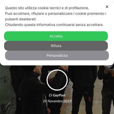
✕
Questo sito utilizza cookie tecnici e di profilazione.
Puoi accettare, rifiutare o personalizzare i cookie premendo i
pulsanti desiderati.
Chiudendo questa informativa continuerai senza accettare.
Giornata mondiale contro l’AIDS,
eventi in 7 città con i cori lgbt+
Accetta
italiani
Rifiuta
Personalizza
Di
GayPost
28 Novembre 2019