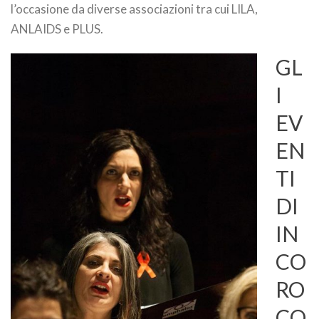
l’occasione da diverse associazioni tra cui LILA,
ANLAIDS e PLUS.
GL
I
EV
EN
TI
DI
IN
CO
RO
CO