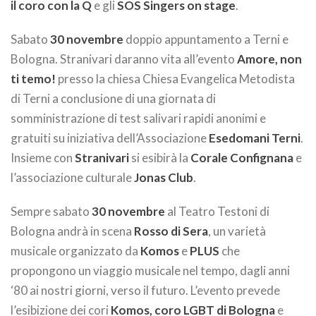
il coro con la Q
e gli
SOS Singers on stage
.
Sabato
30 novembre
doppio appuntamento a Terni e
Bologna. Stranivari daranno vita all’evento
Amore, non
ti temo!
presso la chiesa Chiesa Evangelica Metodista
di Terni a conclusione di una giornata di
somministrazione di test salivari rapidi anonimi e
gratuiti su iniziativa dell’Associazione
Esedomani Terni
.
Insieme con
Stranivari
si esibirà la
Corale Confignana
e
l’associazione culturale
Jonas Club
.
Sempre sabato
30 novembre
al Teatro Testoni di
Bologna andrà in scena
Rosso di Sera
, un varietà
musicale organizzato da
Komos
e
PLUS
che
propongono un viaggio musicale nel tempo, dagli anni
‘80 ai nostri giorni, verso il futuro. L’evento prevede
l’esibizione dei cori
Komos, coro LGBT di Bologna
e