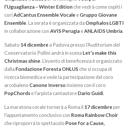
l’Uguaglianza – Winter Edition
che vedrà come ospiti i
cori
AdCantus Ensemble Vocale
e
Gruppo Giovane
Ensemble
. La serata è organizzata da
Omphalos LGBTI
in collaborazione con
AVIS Perugia
e
ANLAIDS Umbria
.
Sabato
14 dicembre
a Padova presso l’Auditorium del
Conservatorio Pollini andrà in scena
Let’s make this
Christmas shine
. L’evento di beneficenza è organizzato
dalla
Fondazione Foresta ONLUS
che si occupa di
ricerca biomedica e vede la partecipazione del coro
arcobaleno
Canone Inverso
insieme con il coro
PopChords
e l’arpista cantautore
Dario Guidi
.
La maratona corale tornerà a Roma il
17 dicembre
per
l’appuntamento conclusivo con
Roma Rainbow Choir
che riproporrà lo spettacolo
Pose for a Cause,