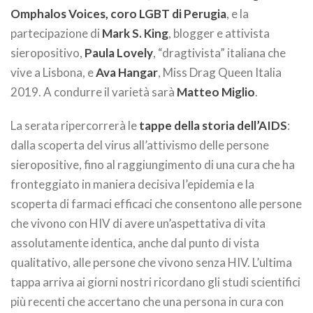
Omphalos Voices, coro LGBT di Perugia
, e la
partecipazione di
Mark S. King
, blogger e attivista
sieropositivo,
Paula Lovely
, “dragtivista” italiana che
vive a Lisbona, e
Ava Hangar
, Miss Drag Queen Italia
2019. A condurre il varietà sarà
Matteo Miglio
.
La serata ripercorrerà le
tappe della storia dell’AIDS
:
dalla scoperta del virus all’attivismo delle persone
sieropositive, fino al raggiungimento di una cura che ha
fronteggiato in maniera decisiva l’epidemia e la
scoperta di farmaci efficaci che consentono alle persone
che vivono con HIV di avere un’aspettativa di vita
assolutamente identica, anche dal punto di vista
qualitativo, alle persone che vivono senza HIV. L’ultima
tappa arriva ai giorni nostri ricordano gli studi scientifici
più recenti che accertano che una persona in cura con