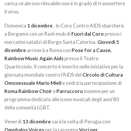
carica virale non rilevabile non è in grado di trasmettere
il virus.
Domenica
1 dicembre
, In Coro Contro AIDS sbarcherà
a Bergamo con un flash mob di
Fuori dal Coro
presso i
mercatini natalizi di Borgo Santa Caterina.
Giovedì 5
dicembre
arriverà a Roma con
Pose for a Cause,
Rainbow Music Again Aids
presso il Teatro
Quarticciolo. Il concerto è inserito nelle iniziative per la
giornata mondiale contro l’AIDS del
Circolo di Cultura
Omosessuale Mario Mieli
e vedrà la partecipazione di
Roma Rainbow Choir
e
Parruccoro
insieme per un
programma dedicato alle icone musicali degli anni’80
della comunità LGBT.
Venerdì
13 dicembre
sarà la volta di Perugia con
Omphalos Voices
per la rassegna
Voci per